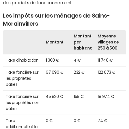
des produits de fonctionnement.
Les impôts sur les ménages de Sains-
Morainvillers
Montant
Moyenne
Montant
par
villages de
habitant
250 à 500
Taxe d'habitation
1 300 €
4 €
11 740 €
Taxe foncière sur
67 090 €
232 €
122 673 €
les propriétés
bâties
Taxe foncière sur
45 820 €
159 €
18 974 €
les propriétés non
bâties
Taxe
0 €
0 €
74 €
additionnelle à la