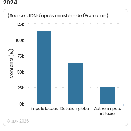
2024
(Source : JDN d'après ministère de l'Economie)
125k
100k
Montants (€)
75k
50k
25k
0k
Impôts locaux
Dotation globa…
Autres impôts
et taxes
© JDN 2026