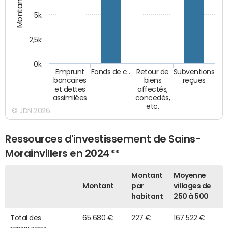
Montants (€)
5k
2,5k
0k
Emprunt
Fonds de c…
Retour de
Subventions
bancaires
biens
reçues
et dettes
affectés,
assimilées
concedés,
etc.
© JDN 2026
Ressources d'investissement de Sains-
Morainvillers en 2024**
Montant
Moyenne
Montant
par
villages de
habitant
250 à 500
Total des
65 680 €
227 €
167 522 €