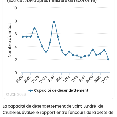
(Source : JDN d'après ministère de l'Economie)
10
8
Nombre d'années
6
4
2
0
2000
2022
2016
2010
2002
2024
2018
2012
2006
2020
2014
2008
Capacité de désendettement
© JDN 2026
La capacité de désendettement de Saint-André-de-
Cruzières évalue le rapport entre l'encours de la dette de