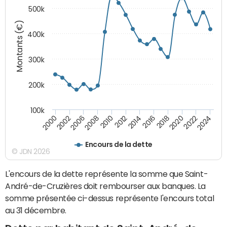
500k
Montants (€)
400k
300k
200k
100k
2000
2022
2016
2010
2002
2024
2018
2012
2006
2020
2014
2008
Encours de la dette
© JDN 2026
L'encours de la dette représente la somme que Saint-
André-de-Cruzières doit rembourser aux banques. La
somme présentée ci-dessus représente l'encours total
au 31 décembre.