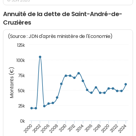
Annuité de la dette de Saint-André-de-
Cruzières
(Source : JDN d'après ministère de l'Economie)
125k
100k
Montants (€)
75k
50k
25k
0k
2024
2002
2010
2016
2022
2000
2008
2014
2020
2006
2012
2018