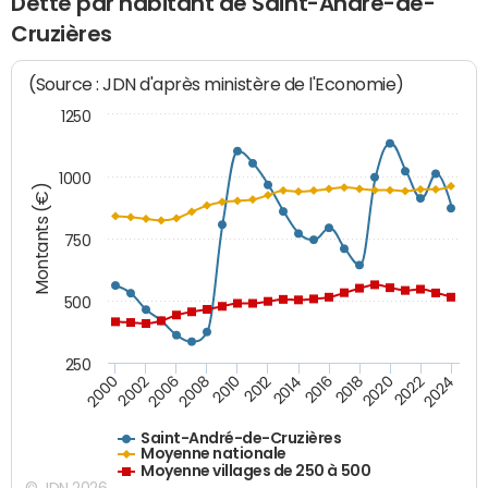
Dette par habitant de Saint-André-de-
Cruzières
(Source : JDN d'après ministère de l'Economie)
1250
1000
Montants (€)
750
500
250
2018
2002
2022
2008
2012
2016
2000
2020
2006
2024
2010
2014
Saint-André-de-Cruzières
Moyenne nationale
Moyenne villages de 250 à 500
© JDN 2026