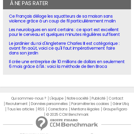
À NE PAS RATER
Ce Français déloge les squatteurs de sa maison sans
violence grâce à un coup de fil particulièrement malin
Les neurologues en sont certains : ce sport est excellent
pour le cerveau et quelques minutes régulières suffisent
Le jardinier du roi d'Angleterre Charles III est catégorique :
avant fin août, voici ce qu'il faut impérativement faire
dans son jardin
Il crée une entreprise de 10 millions de dollars en seulement
6 mois grâce à l'IA : voici la méthode de Ben Broca
Qui sommes-nous ?
L'équipe
Notre société
Publicité
Contact
Recrutement
Données personnelles
Paramétrer les cookies
Gérer Utiq
Tous les articles
RSS
Corrections
Mentions légales
Groupe Figaro
© 2025 CCM Benchmark