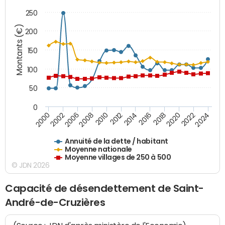
250
Montants (€)
200
150
100
50
0
2014
2008
2000
2024
2018
2012
2006
2022
2016
2010
2002
2020
Annuité de la dette / habitant
Moyenne nationale
Moyenne villages de 250 à 500
© JDN 2026
Capacité de désendettement de Saint-
André-de-Cruzières