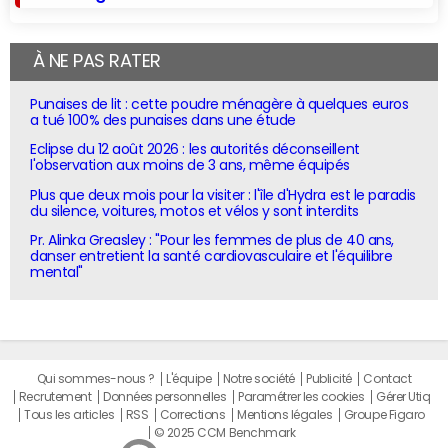
À NE PAS RATER
Punaises de lit : cette poudre ménagère à quelques euros
a tué 100% des punaises dans une étude
Eclipse du 12 août 2026 : les autorités déconseillent
l'observation aux moins de 3 ans, même équipés
Plus que deux mois pour la visiter : l'île d'Hydra est le paradis
du silence, voitures, motos et vélos y sont interdits
Pr. Alinka Greasley : "Pour les femmes de plus de 40 ans,
danser entretient la santé cardiovasculaire et l'équilibre
mental"
Qui sommes-nous ?
L'équipe
Notre société
Publicité
Contact
Recrutement
Données personnelles
Paramétrer les cookies
Gérer Utiq
Tous les articles
RSS
Corrections
Mentions légales
Groupe Figaro
© 2025 CCM Benchmark