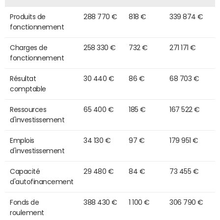
Produits de
288 770 €
818 €
339 874 €
fonctionnement
Charges de
258 330 €
732 €
271 171 €
fonctionnement
Résultat
30 440 €
86 €
68 703 €
comptable
Ressources
65 400 €
185 €
167 522 €
d'investissement
Emplois
34 130 €
97 €
179 951 €
d'investissement
Capacité
29 480 €
84 €
73 455 €
d'autofinancement
Fonds de
388 430 €
1 100 €
306 790 €
roulement