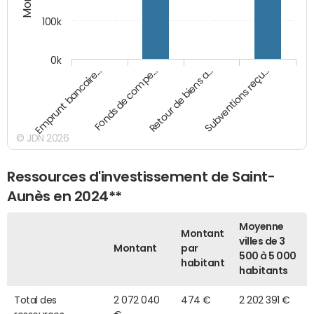
100k
0k
Emprunt bancaire…
Fonds de compe…
Retour de biens a…
Subventions reçu…
© JDN 2026
Ressources d'investissement de Saint-
Aunès en 2024**
Moyenne
Montant
villes de 3
Montant
par
500 à 5 000
habitant
habitants
Total des
2 072 040
474 €
2 202 391 €