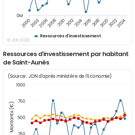
0M
2010
2012
2014
2016
2018
2020
2022
2024
2000
2002
2006
2008
Ressources d'investissement
© JDN 2026
Ressources d'investissement par habitant
de Saint-Aunès
(Source : JDN d'après ministère de l'Economie)
1000
750
Montants (€)
500
250