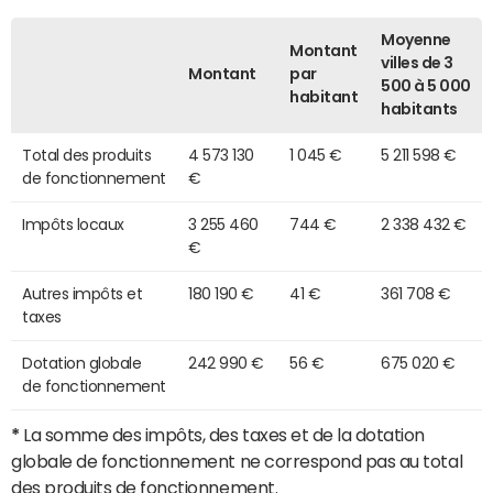
Moyenne
Montant
villes de 3
Montant
par
500 à 5 000
habitant
habitants
Total des produits
4 573 130
1 045 €
5 211 598 €
de fonctionnement
€
Impôts locaux
3 255 460
744 €
2 338 432 €
€
Autres impôts et
180 190 €
41 €
361 708 €
taxes
Dotation globale
242 990 €
56 €
675 020 €
de fonctionnement
*
La somme des impôts, des taxes et de la dotation
globale de fonctionnement ne correspond pas au total
des produits de fonctionnement.