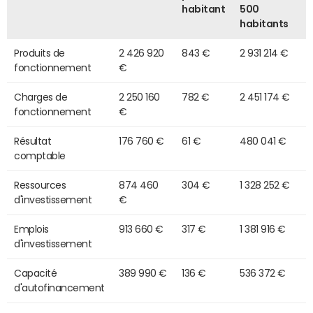
habitant
500
habitants
Produits de
2 426 920
843 €
2 931 214 €
fonctionnement
€
Charges de
2 250 160
782 €
2 451 174 €
fonctionnement
€
Résultat
176 760 €
61 €
480 041 €
comptable
Ressources
874 460
304 €
1 328 252 €
d'investissement
€
Emplois
913 660 €
317 €
1 381 916 €
d'investissement
Capacité
389 990 €
136 €
536 372 €
d'autofinancement