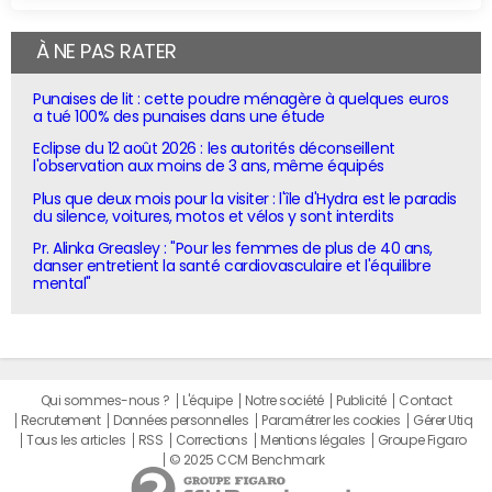
À NE PAS RATER
Punaises de lit : cette poudre ménagère à quelques euros
a tué 100% des punaises dans une étude
Eclipse du 12 août 2026 : les autorités déconseillent
l'observation aux moins de 3 ans, même équipés
Plus que deux mois pour la visiter : l'île d'Hydra est le paradis
du silence, voitures, motos et vélos y sont interdits
Pr. Alinka Greasley : "Pour les femmes de plus de 40 ans,
danser entretient la santé cardiovasculaire et l'équilibre
mental"
Qui sommes-nous ?
L'équipe
Notre société
Publicité
Contact
Recrutement
Données personnelles
Paramétrer les cookies
Gérer Utiq
Tous les articles
RSS
Corrections
Mentions légales
Groupe Figaro
© 2025 CCM Benchmark