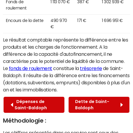
Fonds de
1 113 070 €
387 €
1 302 939 €
roulement
Encours de la dette
490 970
171 €
1 696 951 €
€
Le résultat comptable représente la différence entre les
produits et les charges de fonctionnement. A la
différence de la capacité d'autofinancement, il ne
caractérise pas le potentiel de liquidité de la commune.
Le
fonds de roulement
constitue la
trésorerie
de Saint-
Baldoph. Il résulte de la différence entre les financements
(dotations, subventions, emprunts) disponibles à plus d'un
an et les immobilisations.
Dépenses de
Dette de Saint-
Saint-Baldoph
Baldoph
Méthodologie :
Les chiffres présentés dans ce service sont ceux des