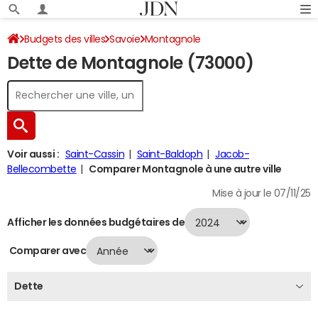
Budgets des villes
Savoie
Montagnole
Dette de Montagnole (73000)
Dette au 31/12/2024
Voir aussi :
Saint-Cassin
Saint-Baldoph
Jacob-
Bellecombette
Comparer Montagnole à une autre ville
Mise à jour le 07/11/25
Afficher les données budgétaires de
Comparer avec
Dette