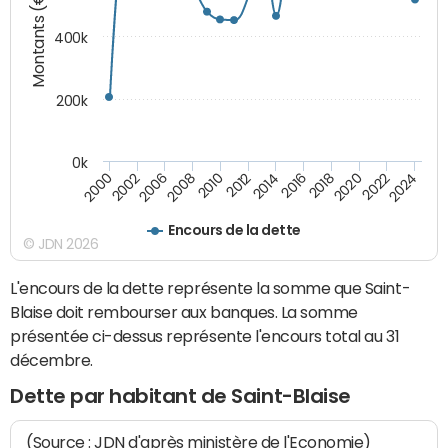
Montants (€)
400k
200k
0k
2000
2022
2016
2010
2002
2024
2018
2012
2006
2020
2014
2008
Encours de la dette
© JDN 2026
L'encours de la dette représente la somme que Saint-
Blaise doit rembourser aux banques. La somme
présentée ci-dessus représente l'encours total au 31
décembre.
Dette par habitant de Saint-Blaise
(Source : JDN d'après ministère de l'Economie)