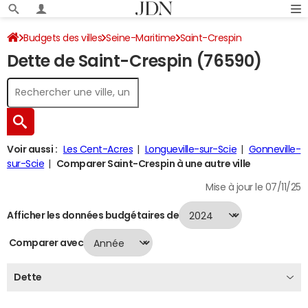
Budgets des villes
Seine-Maritime
Saint-Crespin
Dette de Saint-Crespin (76590)
Dette au 31/12/2024
Voir aussi :
Les Cent-Acres
Longueville-sur-Scie
Gonneville-
sur-Scie
Comparer Saint-Crespin à une autre ville
Mise à jour le 07/11/25
Afficher les données budgétaires de
Comparer avec
Dette