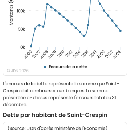
Montants (€)
100k
50k
0k
2008
2022
2002
2018
2014
2010
2024
2006
2020
2000
2016
2012
Encours de la dette
© JDN 2026
L'encours de la dette représente la somme que Saint-
Crespin doit rembourser aux banques. La somme
présentée ci-dessus représente l'encours total au 31
décembre.
Dette par habitant de Saint-Crespin
(Source : JDN d'après ministère de l'Economie)