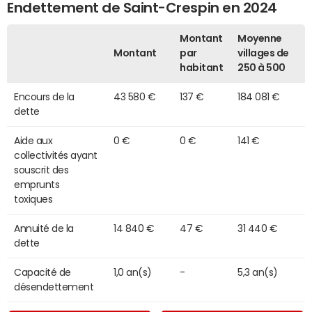
Endettement de Saint-Crespin en 2024
Montant
Moyenne
Montant
par
villages de
habitant
250 à 500
Encours de la
43 580 €
137 €
184 081 €
dette
Aide aux
0 €
0 €
141 €
collectivités ayant
souscrit des
emprunts
toxiques
Annuité de la
14 840 €
47 €
31 440 €
dette
Capacité de
1,0 an(s)
-
5,3 an(s)
désendettement