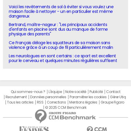
Voici les revêtements de sol à éviter si vous voulez une
maison facile à nettoyer - un en particulier est même
dangereux
Bertrand, maître-nageur : "Les principaux accidents
d'enfants en piscine sont dus au manque de forme
physique des parents"
Ce Français déloge les squatteurs de sa maison sans
violence grâce à un coup de fil particulièrement malin
Les neurologues en sont certains : ce sport est excellent
pour le cerveau et quelques minutes régulières suffisent
Qui sommes-nous ?
L'équipe
Notre société
Publicité
Contact
Recrutement
Données personnelles
Paramétrer les cookies
Gérer Utiq
Tous les articles
RSS
Corrections
Mentions légales
Groupe Figaro
© 2025 CCM Benchmark