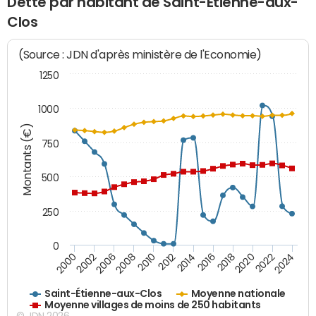
Dette par habitant de Saint-Étienne-aux-
Clos
(Source : JDN d'après ministère de l'Economie)
1250
1000
Montants (€)
750
500
250
0
2018
2002
2022
2008
2012
2016
2000
2020
2006
2024
2010
2014
Saint-Étienne-aux-Clos
Moyenne nationale
Moyenne villages de moins de 250 habitants
© JDN 2026