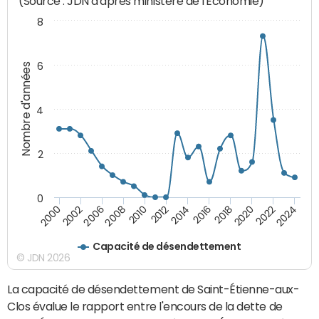
(Source : JDN d'après ministère de l'Economie)
8
6
Nombre d'années
4
2
0
2018
2002
2022
2008
2012
2016
2000
2020
2006
2024
2010
2014
Capacité de désendettement
© JDN 2026
La capacité de désendettement de Saint-Étienne-aux-
Clos évalue le rapport entre l'encours de la dette de