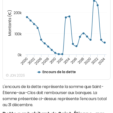
Montants (€)
200k
100k
0k
2008
2022
2002
2018
2014
2010
2024
2006
2020
2000
2016
2012
Encours de la dette
© JDN 2026
L'encours de la dette représente la somme que Saint-
Étienne-aux-Clos doit rembourser aux banques. La
somme présentée ci-dessus représente l'encours total
au 31 décembre.