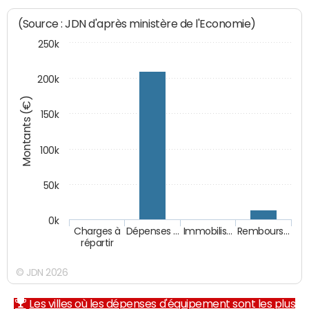
(Source : JDN d'après ministère de l'Economie)
250k
200k
Montants (€)
150k
100k
50k
0k
Charges à
Dépenses …
Immobilis…
Rembours…
répartir
© JDN 2026
Les villes où les dépenses d'équipement sont les plus