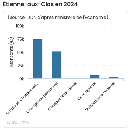
Étienne-aux-Clos en 2024
(Source : JDN d'après ministère de l'Economie)
100k
Montants (€)
75k
50k
25k
0k
Achats et charges ext…
Charges de personnel
Charges financières
Contingents
Subventions versées
© JDN 2026