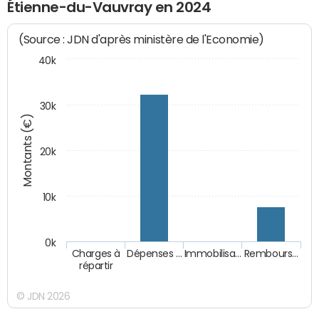
Étienne-du-Vauvray en 2024
(Source : JDN d'après ministère de l'Economie)
40k
30k
Montants (€)
20k
10k
0k
Charges à
Dépenses …
Immobilisa…
Rembours…
répartir
© JDN 2026