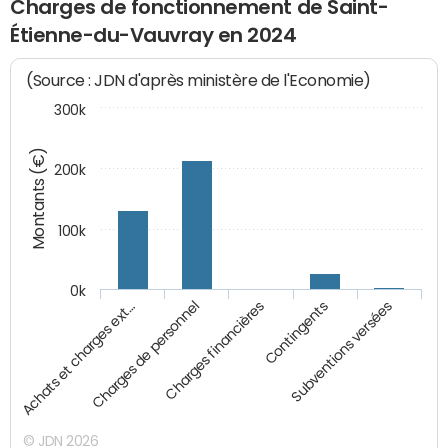
Charges de fonctionnement de Saint-
Étienne-du-Vauvray en 2024
(Source : JDN d'après ministère de l'Economie)
300k
Montants (€)
200k
100k
0k
Charges financières
Charges de personnel
Achats et charges ext…
Subventions versées
Contingents
© JDN 2026