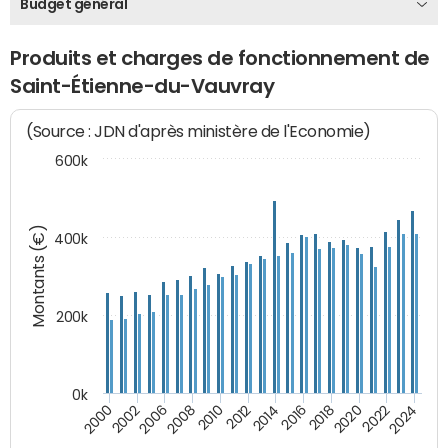
Budget général
Produits et charges de fonctionnement de
Saint-Étienne-du-Vauvray
(Source : JDN d'après ministère de l'Economie)
600k
Montants (€)
400k
200k
0k
2000
2022
2016
2010
2002
2024
2018
2012
2006
2020
2014
2008