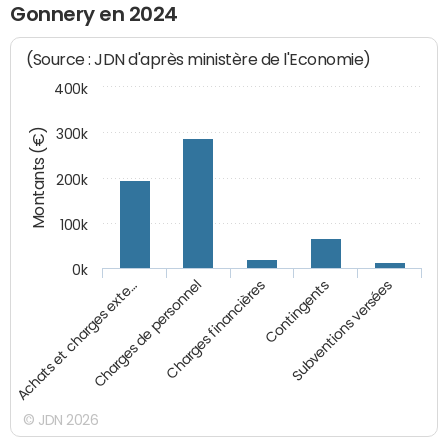
Gonnery en 2024
(Source : JDN d'après ministère de l'Economie)
400k
Montants (€)
300k
200k
100k
0k
Charges financières
Contingents
Subventions versées
Achats et charges exte…
Charges de personnel
© JDN 2026