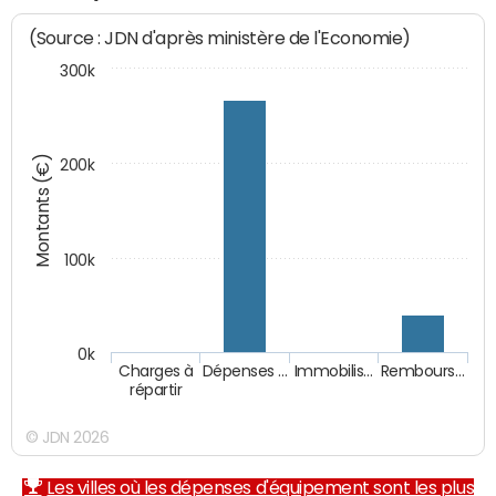
(Source : JDN d'après ministère de l'Economie)
300k
Montants (€)
200k
100k
0k
Charges à
Dépenses …
Immobilis…
Rembours…
répartir
© JDN 2026
Les villes où les dépenses d'équipement sont les plus