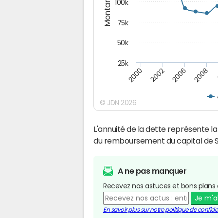
Montants (€)
100k
75k
50k
25k
2008
2000
2002
2006
© JDN 2026
L'annuité de la dette représente 
du remboursement du capital de 
A ne pas manquer
Recevez nos astuces et bons plans 
Je m'
En savoir plus sur notre politique de confiden