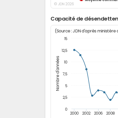
Moyenne communes
© JDN 2026
Capacité de désendette
(Source : JDN d'après ministère
15
12,5
Nombre d'années
10
7,5
5
2,5
0
2000
2002
2006
2008