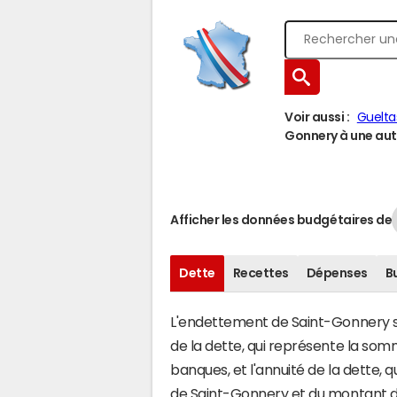
Voir aussi :
Guelta
Gonnery à une autr
Afficher les données budgétaires de
Dette
Recettes
Dépenses
B
L'endettement de Saint-Gonnery s'é
de la dette, qui représente la s
banques, et l'annuité de la dette,
de Saint-Gonnery et du montant 