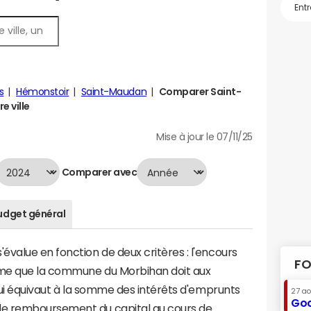
s
Hémonstoir
Saint-Maudan
Comparer Saint-
e ville
Mise à jour le 07/11/25
Comparer avec
udget général
value en fonction de deux critères : l'encours
FO
omme que la commune du Morbihan doit aux
 qui équivaut à la somme des intérêts d'emprunts
27 a
Goo
de remboursement du capital au cours de