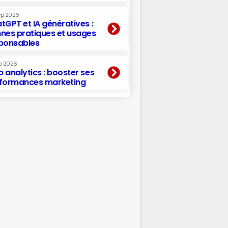
ep 2026
tGPT et IA génératives :
nes pratiques et usages
ponsables
p 2026
 analytics : booster ses
formances marketing