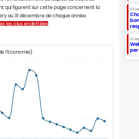
t qui figurent sur cette page concernent la
03 s
Cha
nery au 31 décembre de chaque année.
bon
lles les plus endettées
res
21 se
Web
per
 de l'Economie)