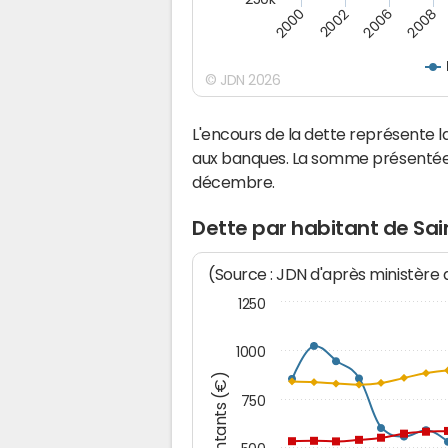
2008
2002
2006
2000
© JDN 2026
L'encours de la dette représente
aux banques. La somme présentée c
décembre.
Dette par habitant de Sa
(Source : JDN d'après ministère
1250
1000
Montants (€)
750