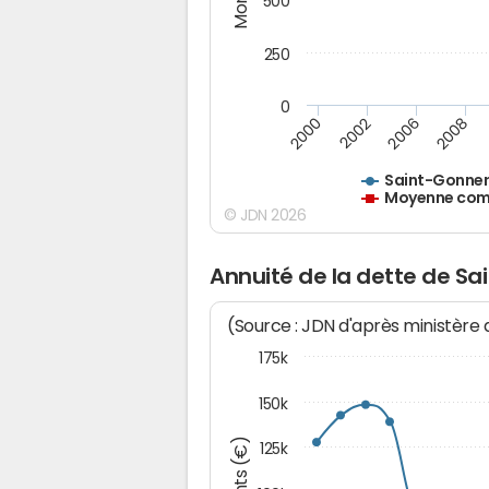
500
250
0
2000
2002
2006
2008
Saint-Gonne
Moyenne comm
© JDN 2026
Annuité de la dette de S
(Source : JDN d'après ministère
175k
150k
125k