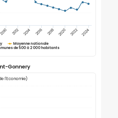
2010
2012
2014
2016
2018
2020
2022
2024
ry
Moyenne nationale
unes de 500 à 2 000 habitants
aint-Gonnery
 de l'Economie)