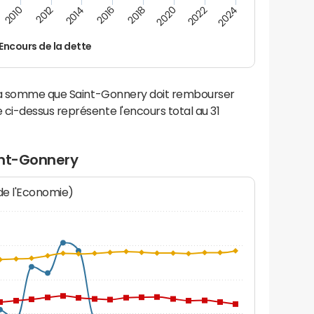
2022
2018
2014
2010
2024
2020
2016
2012
Encours de la dette
 la somme que Saint-Gonnery doit rembourser
i-dessus représente l'encours total au 31
int-Gonnery
 de l'Economie)