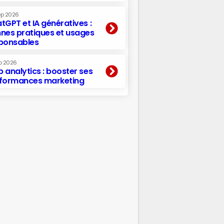
ep 2026
tGPT et IA génératives :
nes pratiques et usages
ponsables
p 2026
 analytics : booster ses
formances marketing