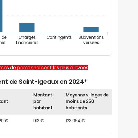
 de
Charges
Contingents
Subventions
nel
financières
versées
enses de personnel sont les plus élevées
nt de Saint-Igeaux en 2024*
Montant
Moyenne villages de
tant
par
moins de 250
habitant
habitants
20 €
913 €
123 054 €