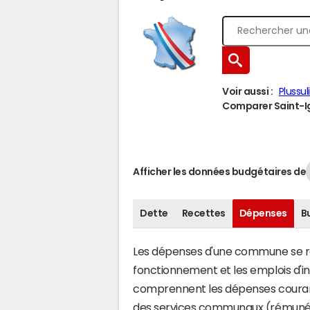
Voir aussi :
Plussul
Comparer Saint-Ig
Afficher les données budgétaires de
Dette
Recettes
Dépenses
B
Les dépenses d'une commune se rép
fonctionnement et les emplois d'
comprennent les dépenses couran
des services communaux (rémunéra