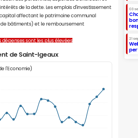
 intérêts de la dette. Les emplois d'investissement
03 s
Cha
capital affectant le patrimoine communal
bon
on de bâtiments) et le remboursement
res
21 se
les dépenses sont les plus élevées
Web
per
nt de Saint-Igeaux
 de l'Economie)