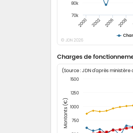
80k
70k
2008
2000
2002
2006
Char
© JDN 2026
Charges de fonctionneme
(Source : JDN d'après ministère
1500
1250
Montants (€)
1000
750