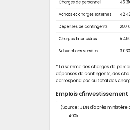
Charges de personnel
45 31
Achats et charges externes
42 4
Dépenses de contingents
250 
Charges financières
5 49
Subventions versées
3 03
*
La somme des charges de personn
dépenses de contingents, des char
correspond pas au total des char
Emplois d'investissement
(Source : JDN d'après ministère
400k