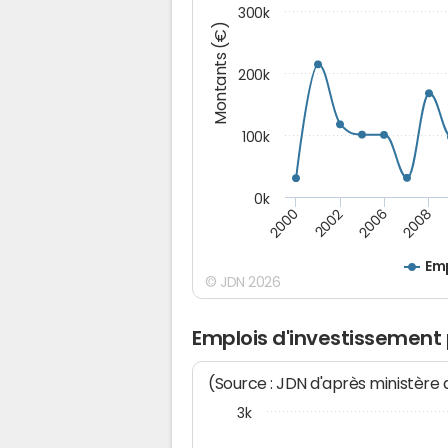
300k
Montants (€)
200k
100k
0k
2000
2008
2006
2002
Emp
© JDN 2026
Emplois d'investissement
(Source : JDN d'après ministère
3k