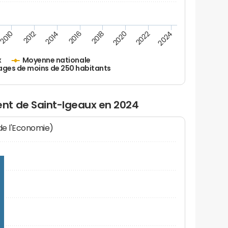
2010
2012
2014
2016
2018
2020
2022
2024
x
Moyenne nationale
ages de moins de 250 habitants
nt de Saint-Igeaux en 2024
 de l'Economie)