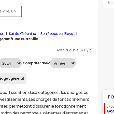
ien
Sainte-Tréphine
Bon Repos sur Blavet
eaux à une autre ville
Mise à jour le 07/11/25
Comparer avec
udget général
artissent en deux catégories : les charges de
FO
investissements. Les charges de fonctionnement
tes permettant d'assurer le fonctionnement
27 a
Goo
tion des personnels, dépenses d'entretien et