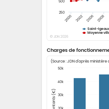
500
250
2000
2002
2006
2008
Saint-Igeau
Moyenne vill
© JDN 2026
Charges de fonctionneme
(Source : JDN d'après ministère
50k
40k
Montants (€)
30k
20k