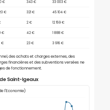
0 €
343 €
33 003 €
20 €
321 €
45 104 €
€
2 €
12 159 €
0 €
42 €
1 888 €
0 €
23 €
3 916 €
el, des achats et charges externes, des
ges financières et des subventions versées ne
ges de fonctionnement.
 de Saint-Igeaux
 de l'Economie)