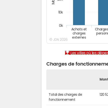
10k
0k
Achats et
Charges
charges
person
externes
© JDN 2026
Les villes où les dép
Charges de fonctionneme
Mon
Total des charges de
120 5
fonctionnement