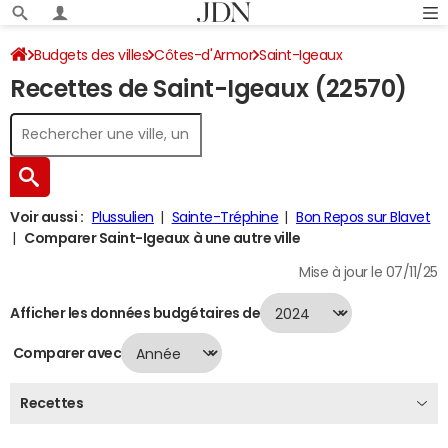
Budgets des villes
Côtes-d'Armor
Saint-Igeaux
Recettes de Saint-Igeaux (22570)
Recettes 2024
Voir aussi :
Plussulien
Sainte-Tréphine
Bon Repos sur Blavet
Comparer Saint-Igeaux à une autre ville
Mise à jour le 07/11/25
Afficher les données budgétaires de
Comparer avec
Recettes