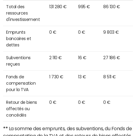
Total des
131 280 €
995 €
86 130 €
ressources
d'investissement
Emprunts
0 €
0 €
9 803 €
bancaires et
dettes
Subventions
2 110 €
16 €
27 186 €
reçues
Fonds de
1 730 €
13 €
8 511 €
compensation
pour la TVA
Retour de biens
0 €
0 €
0 €
affectés ou
concédés
**
La somme des emprunts, des subventions, du Fonds de
compentation de la TVA et des retours de biens affectés