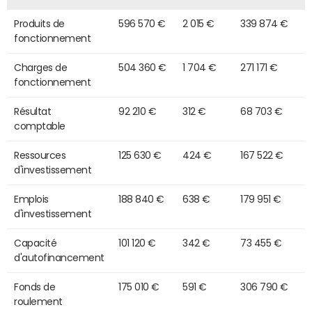
Produits de
596 570 €
2 015 €
339 874 €
fonctionnement
Charges de
504 360 €
1 704 €
271 171 €
fonctionnement
Résultat
92 210 €
312 €
68 703 €
comptable
Ressources
125 630 €
424 €
167 522 €
d'investissement
Emplois
188 840 €
638 €
179 951 €
d'investissement
Capacité
101 120 €
342 €
73 455 €
d'autofinancement
Fonds de
175 010 €
591 €
306 790 €
roulement