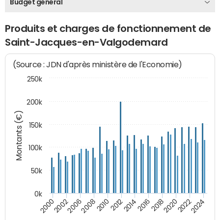
Budget général
Produits et charges de fonctionnement de
Saint-Jacques-en-Valgodemard
(Source : JDN d'après ministère de l'Economie)
250k
200k
Montants (€)
150k
100k
50k
0k
2008
2022
2002
2018
2014
2010
2024
2006
2020
2000
2016
2012