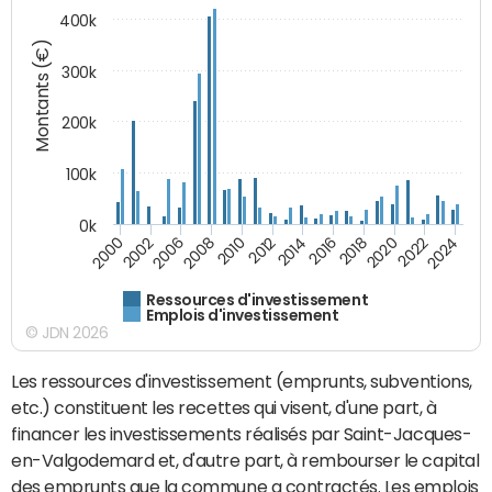
400k
Montants (€)
300k
200k
100k
0k
2000
2022
2016
2010
2002
2024
2018
2012
2006
2020
2014
2008
Ressources d'investissement
Emplois d'investissement
© JDN 2026
Les ressources d'investissement (emprunts, subventions,
etc.) constituent les recettes qui visent, d'une part, à
financer les investissements réalisés par Saint-Jacques-
en-Valgodemard et, d'autre part, à rembourser le capital
des emprunts que la commune a contractés. Les emplois