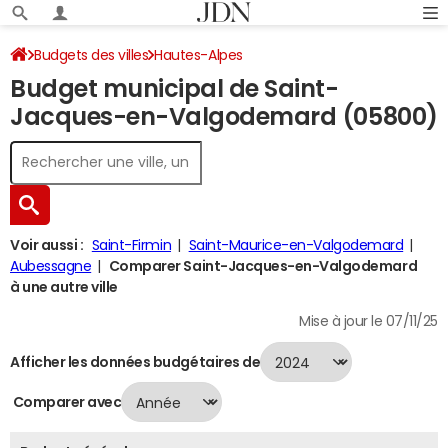
Budgets des villes
Hautes-Alpes
Budget municipal de Saint-
Saint-Jacques-en-Valgodemard
Budget 2024
Jacques-en-Valgodemard (05800)
Voir aussi :
Saint-Firmin
Saint-Maurice-en-Valgodemard
Aubessagne
Comparer Saint-Jacques-en-Valgodemard
à une autre ville
Mise à jour le 07/11/25
Afficher les données budgétaires de
Comparer avec