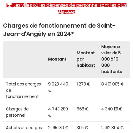
Les villes où les dépenses de personnel sont les plus
élevées
Charges de fonctionnement de Saint-
Jean-d'Angély en 2024*
Moyenne
Montant
villes de 5
Montant
par
000 à 10
habitant
000
habitants
Total des charges
9 020 440
1 270 €
8 401 005 €
de
€
fonctionnement
Charges de
4 743 280
668 €
4 340 121 €
personnel
€
Achats et charges
2 165 130 €
305 €
2 192 804 €