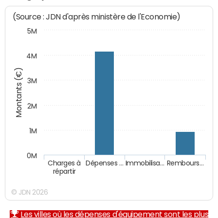
(Source : JDN d'après ministère de l'Economie)
5M
4M
Montants (€)
3M
2M
1M
0M
Charges à
Dépenses …
Immobilisa…
Rembours…
répartir
© JDN 2026
Les villes où les dépenses d'équipement sont les plus