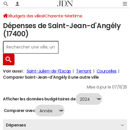
Budgets des villes
Charente-Maritime
Dépenses de Saint-Jean-d'Angély
Saint-Jean-d'Angély
Dépenses 2024
(17400)
Voir aussi :
Saint-Julien-de-l'Escap
Ternant
Courcelles
Comparer Saint-Jean-d'Angély à une autre ville
Mise à jour le 07/11/25
Afficher les données budgétaires de
Comparer avec
Dépenses