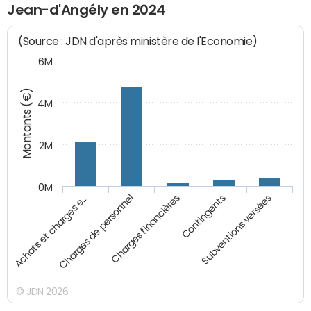
Jean-d'Angély en 2024
(Source : JDN d'après ministère de l'Economie)
6M
Montants (€)
4M
2M
0M
Charges financières
Charges de personnel
Achats et charges e…
Subventions versées
Contingents
© JDN 2026