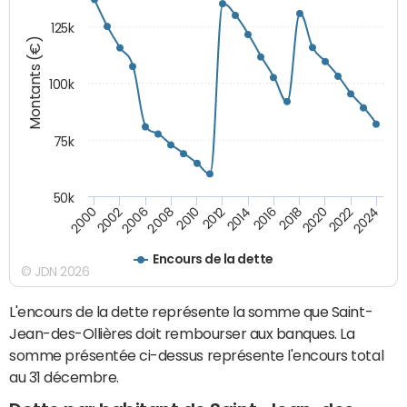
125k
Montants (€)
100k
75k
50k
2024
2002
2010
2016
2022
2000
2008
2014
2020
2006
2012
2018
Encours de la dette
© JDN 2026
L'encours de la dette représente la somme que Saint-
Jean-des-Ollières doit rembourser aux banques. La
somme présentée ci-dessus représente l'encours total
au 31 décembre.