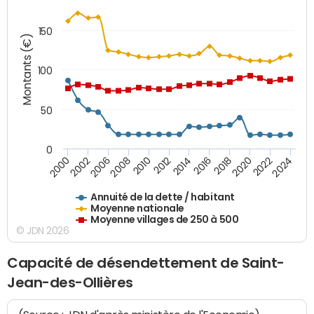
150
Montants (€)
100
50
0
2014
2008
2000
2024
2018
2012
2006
2022
2016
2010
2002
2020
Annuité de la dette / habitant
Moyenne nationale
Moyenne villages de 250 à 500
© JDN 2026
Capacité de désendettement de Saint-
Jean-des-Ollières