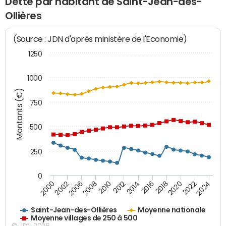
Dette par habitant de Saint-Jean-des-
Ollières
(Source : JDN d'après ministère de l'Economie)
1250
1000
Montants (€)
750
500
250
0
2018
2002
2022
2008
2012
2016
2000
2020
2006
2024
2010
2014
Saint-Jean-des-Ollières
Moyenne nationale
Moyenne villages de 250 à 500
© JDN 2026