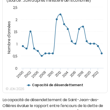
(Source : JDN d'après ministère de l'Economie)
2,5
2
Nombre d'années
1,5
1
0,5
0
2022
2020
2018
2016
2014
2012
2010
2008
2006
2002
2000
Capacité de désendettement
© JDN 2026
La capacité de désendettement de Saint-Jean-des-
Ollières évalue le rapport entre l'encours de la dette de