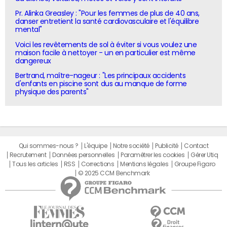
Pr. Alinka Greasley : "Pour les femmes de plus de 40 ans,
danser entretient la santé cardiovasculaire et l'équilibre
mental"
Voici les revêtements de sol à éviter si vous voulez une
maison facile à nettoyer - un en particulier est même
dangereux
Bertrand, maître-nageur : "Les principaux accidents
d'enfants en piscine sont dus au manque de forme
physique des parents"
Qui sommes-nous ?
L'équipe
Notre société
Publicité
Contact
Recrutement
Données personnelles
Paramétrer les cookies
Gérer Utiq
Tous les articles
RSS
Corrections
Mentions légales
Groupe Figaro
© 2025 CCM Benchmark