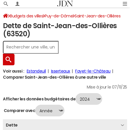
Budgets des villes
Puy-de-Dôme
Saint-Jean-des-Ollières
Dette de Saint-Jean-des-Ollières
Dette au 31/12/2024
(63520)
Voir aussi :
Estandeuil
Isserteaux
Fayet-le-Château
Comparer Saint-Jean-des-Ollières à une autre ville
Mise à jour le 07/11/25
Afficher les données budgétaires de
Comparer avec
Dette