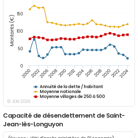
150
Montants (€)
100
50
0
2014
2008
2000
2024
2018
2012
2006
2022
2016
2010
2002
2020
Annuité de la dette / habitant
Moyenne nationale
Moyenne villages de 250 à 500
© JDN 2026
Capacité de désendettement de Saint-
Jean-lès-Longuyon