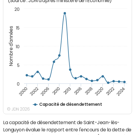
(Source : JDN d'après ministère de l'Economie)
20
15
Nombre d'années
10
5
0
2000
2002
2006
2010
2013
2016
2018
2020
2022
2024
Capacité de désendettement
© JDN 2026
La capacité de désendettement de Saint-Jean-lès-
Longuyon évalue le rapport entre l'encours de la dette de