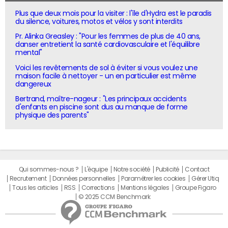
Plus que deux mois pour la visiter : l'île d'Hydra est le paradis
du silence, voitures, motos et vélos y sont interdits
Pr. Alinka Greasley : "Pour les femmes de plus de 40 ans,
danser entretient la santé cardiovasculaire et l'équilibre
mental"
Voici les revêtements de sol à éviter si vous voulez une
maison facile à nettoyer - un en particulier est même
dangereux
Bertrand, maître-nageur : "Les principaux accidents
d'enfants en piscine sont dus au manque de forme
physique des parents"
Qui sommes-nous ?
L'équipe
Notre société
Publicité
Contact
Recrutement
Données personnelles
Paramétrer les cookies
Gérer Utiq
Tous les articles
RSS
Corrections
Mentions légales
Groupe Figaro
© 2025 CCM Benchmark