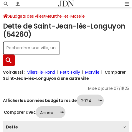
Budgets des villes
Meurthe-et-Moselle
Dette de Saint-Jean-lès-Longuyon
Saint-Jean-lès-Longuyon
Dette au 31/12/2024
(54260)
Voir aussi :
Villers-le-Rond
Petit-Failly
Marville
Comparer
Saint-Jean-lès-Longuyon à une autre ville
Mise à jour le 07/11/25
Afficher les données budgétaires de
Comparer avec
Dette