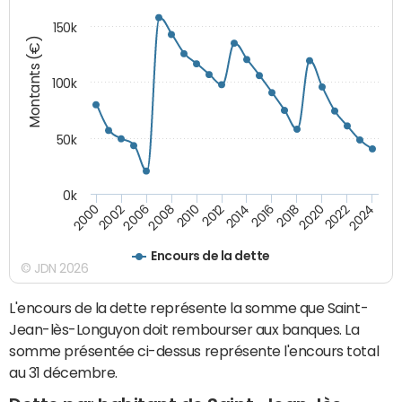
150k
Montants (€)
100k
50k
0k
2008
2022
2002
2018
2014
2010
2024
2006
2020
2000
2016
2012
Encours de la dette
© JDN 2026
L'encours de la dette représente la somme que Saint-
Jean-lès-Longuyon doit rembourser aux banques. La
somme présentée ci-dessus représente l'encours total
au 31 décembre.