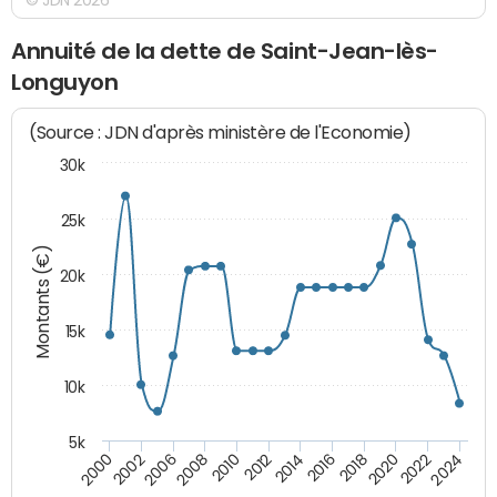
Annuité de la dette de Saint-Jean-lès-
Longuyon
(Source : JDN d'après ministère de l'Economie)
30k
25k
Montants (€)
20k
15k
10k
5k
2020
2024
2000
2006
2010
2014
2018
2022
2002
2008
2012
2016