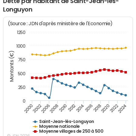
Dette par habitant de Saint-Jean-lès-
Longuyon
(Source : JDN d'après ministère de l'Economie)
1250
1000
Montants (€)
750
500
250
0
2018
2002
2022
2008
2012
2016
2000
2020
2006
2024
2010
2014
Saint-Jean-lès-Longuyon
Moyenne nationale
Moyenne villages de 250 à 500
© JDN 2026