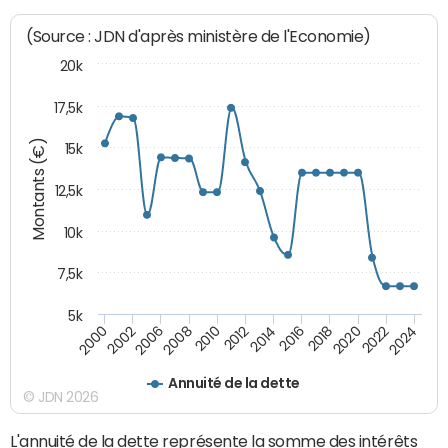
(Source : JDN d'après ministère de l'Economie)
20k
17,5k
Montants (€)
15k
12,5k
10k
7,5k
5k
2018
2002
2020
2006
2022
2008
2024
2010
2012
2014
2016
2000
Annuité de la dette
© JDN 2026
L'annuité de la dette représente la somme des intérêts