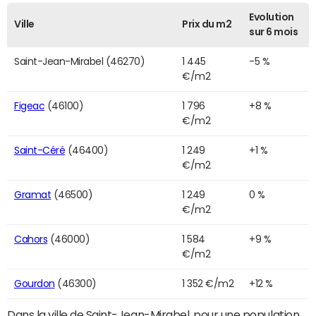
Evolution
Ville
Prix du m2
sur 6 mois
Saint-Jean-Mirabel (46270)
1 445
-5 %
€/m2
Figeac
(46100)
1 796
+8 %
€/m2
Saint-Céré
(46400)
1 249
+1 %
€/m2
Gramat
(46500)
1 249
0 %
€/m2
Cahors
(46000)
1 584
+9 %
€/m2
Gourdon
(46300)
1 352 €/m2
+12 %
Dans la ville de Saint-Jean-Mirabel, pour une population