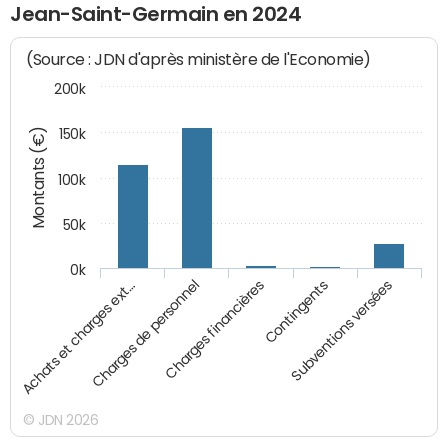
Jean-Saint-Germain en 2024
(Source : JDN d'après ministère de l'Economie)
200k
Montants (€)
150k
100k
50k
0k
Charges financières
Charges de personnel
Achats et charges ext…
Subventions versées
Contingents
© JDN 2026