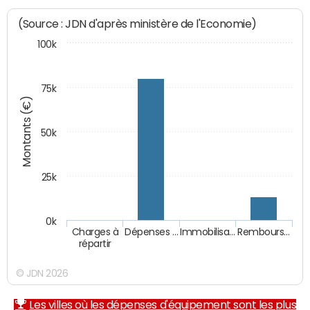
(Source : JDN d'après ministère de l'Economie)
100k
75k
Montants (€)
50k
25k
0k
Charges à
Dépenses …
Immobilisa…
Rembours…
répartir
© JDN 2026
Les villes où les dépenses d'équipement sont les plus