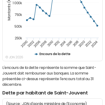
Montants (€)
1 000k
750k
500k
250k
2016
2014
2012
2010
2008
2006
2002
2000
2024
2022
2020
2018
Encours de la dette
© JDN 2026
L'encours de la dette représente la somme que Saint-
Jouvent doit rembourser aux banques. La somme
présentée ci-dessus représente l'encours total au 31
décembre.
Dette par habitant de Saint-Jouvent
(Source : JDN d'après ministère de l'Economie)