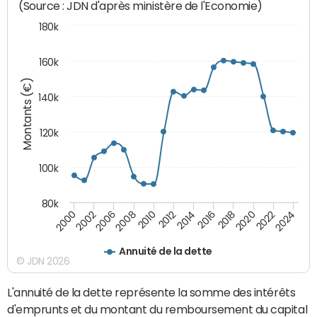
(Source : JDN d'après ministère de l'Economie)
180k
160k
Montants (€)
140k
120k
100k
80k
2018
2002
2020
2006
2022
2008
2024
2010
2012
2014
2016
2000
Annuité de la dette
© JDN 2026
L'annuité de la dette représente la somme des intérêts
d'emprunts et du montant du remboursement du capital