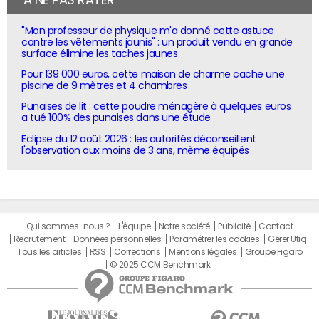
À NE PAS RATER
"Mon professeur de physique m'a donné cette astuce
contre les vêtements jaunis" : un produit vendu en grande
surface élimine les taches jaunes
Pour 139 000 euros, cette maison de charme cache une
piscine de 9 mètres et 4 chambres
Punaises de lit : cette poudre ménagère à quelques euros
a tué 100% des punaises dans une étude
Eclipse du 12 août 2026 : les autorités déconseillent
l'observation aux moins de 3 ans, même équipés
Qui sommes-nous ?
L'équipe
Notre société
Publicité
Contact
Recrutement
Données personnelles
Paramétrer les cookies
Gérer Utiq
Tous les articles
RSS
Corrections
Mentions légales
Groupe Figaro
© 2025 CCM Benchmark