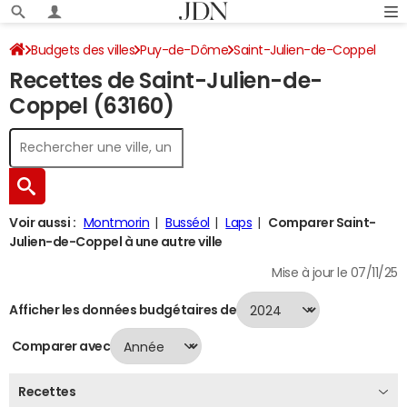
Budgets des villes
Puy-de-Dôme
Saint-Julien-de-Coppel
Recettes de Saint-Julien-de-
Recettes 2024
Coppel (63160)
Voir aussi :
Montmorin
Busséol
Laps
Comparer Saint-
Julien-de-Coppel à une autre ville
Mise à jour le 07/11/25
Afficher les données budgétaires de
Comparer avec
Recettes