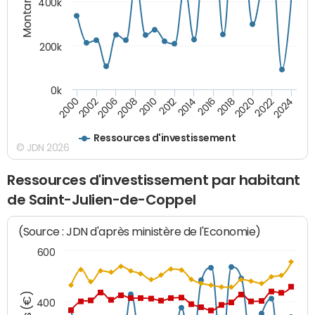
Montants (€)
400k
200k
0k
2000
2022
2016
2010
2002
2024
2018
2012
2006
2020
2014
2008
Ressources d'investissement
© JDN 2026
Ressources d'investissement par habitant
de Saint-Julien-de-Coppel
(Source : JDN d'après ministère de l'Economie)
600
400