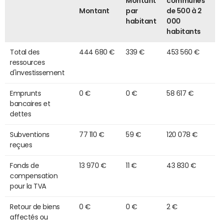
Montant
communes
Montant
par
de 500 à 2
habitant
000
habitants
Total des
444 680 €
339 €
453 560 €
ressources
d'investissement
Emprunts
0 €
0 €
58 617 €
bancaires et
dettes
Subventions
77 110 €
59 €
120 078 €
reçues
Fonds de
13 970 €
11 €
43 830 €
compensation
pour la TVA
Retour de biens
0 €
0 €
2 €
affectés ou