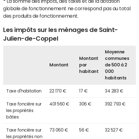
*
La somme des impôts, des taxes et de la dotation
globale de fonctionnement ne correspond pas au total
des produits de fonctionnement.
Les impôts sur les ménages de Saint-
Julien-de-Coppel
Moyenne
Montant
communes
Montant
par
de 500 à 2
habitant
000
habitants
Taxe d'habitation
22 170 €
17 €
34 283 €
Taxe foncière sur
401 560 €
306 €
392 793 €
les propriétés
bâties
Taxe foncière sur
73 060 €
56 €
32 527 €
les propriétés non