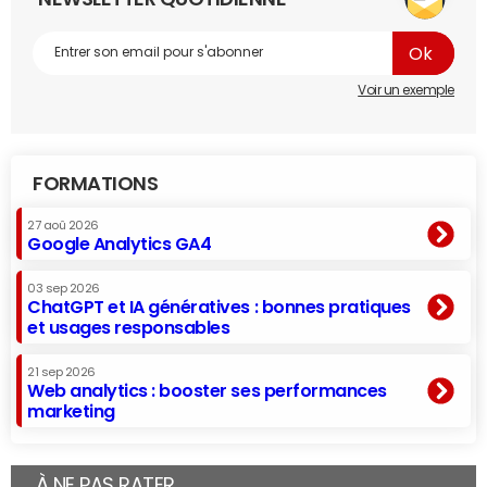
Voir un exemple
FORMATIONS
27 aoû 2026
Google Analytics GA4
03 sep 2026
ChatGPT et IA génératives : bonnes pratiques
et usages responsables
21 sep 2026
Web analytics : booster ses performances
marketing
À NE PAS RATER