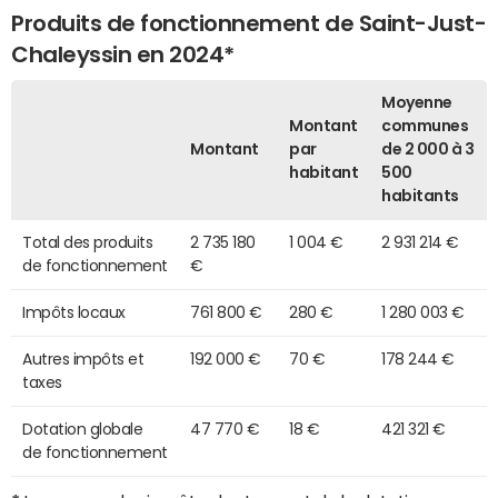
Produits de fonctionnement de Saint-Just-
Chaleyssin en 2024*
Moyenne
Montant
communes
Montant
par
de 2 000 à 3
habitant
500
habitants
Total des produits
2 735 180
1 004 €
2 931 214 €
de fonctionnement
€
Impôts locaux
761 800 €
280 €
1 280 003 €
Autres impôts et
192 000 €
70 €
178 244 €
taxes
Dotation globale
47 770 €
18 €
421 321 €
de fonctionnement