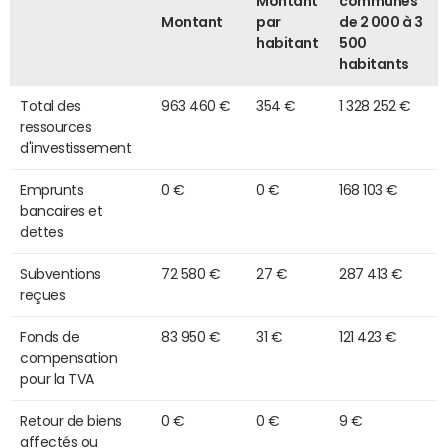
Montant
communes
Montant
par
de 2 000 à 3
habitant
500
habitants
Total des
963 460 €
354 €
1 328 252 €
ressources
d'investissement
Emprunts
0 €
0 €
168 103 €
bancaires et
dettes
Subventions
72 580 €
27 €
287 413 €
reçues
Fonds de
83 950 €
31 €
121 423 €
compensation
pour la TVA
Retour de biens
0 €
0 €
9 €
affectés ou