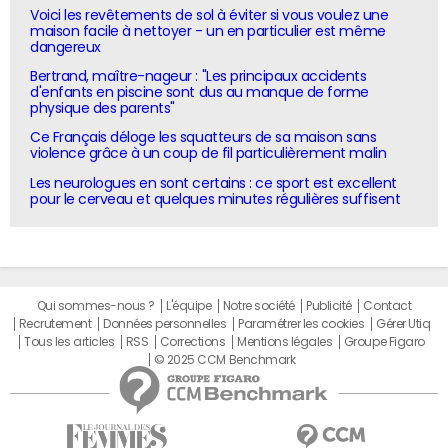
Voici les revêtements de sol à éviter si vous voulez une
maison facile à nettoyer - un en particulier est même
dangereux
Bertrand, maître-nageur : "Les principaux accidents
d'enfants en piscine sont dus au manque de forme
physique des parents"
Ce Français déloge les squatteurs de sa maison sans
violence grâce à un coup de fil particulièrement malin
Les neurologues en sont certains : ce sport est excellent
pour le cerveau et quelques minutes régulières suffisent
Qui sommes-nous ?
L'équipe
Notre société
Publicité
Contact
Recrutement
Données personnelles
Paramétrer les cookies
Gérer Utiq
Tous les articles
RSS
Corrections
Mentions légales
Groupe Figaro
© 2025 CCM Benchmark