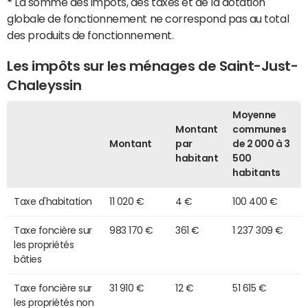
*
La somme des impôts, des taxes et de la dotation
globale de fonctionnement ne correspond pas au total
des produits de fonctionnement.
Les impôts sur les ménages de Saint-Just-
Chaleyssin
Moyenne
Montant
communes
Montant
par
de 2 000 à 3
habitant
500
habitants
Taxe d'habitation
11 020 €
4 €
100 400 €
Taxe foncière sur
983 170 €
361 €
1 237 309 €
les propriétés
bâties
Taxe foncière sur
31 910 €
12 €
51 615 €
les propriétés non