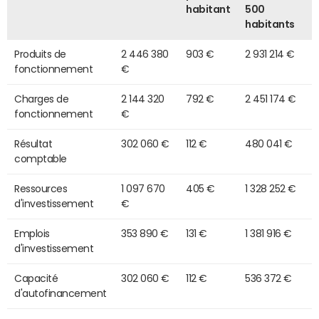
habitant
500
habitants
Produits de
2 446 380
903 €
2 931 214 €
fonctionnement
€
Charges de
2 144 320
792 €
2 451 174 €
fonctionnement
€
Résultat
302 060 €
112 €
480 041 €
comptable
Ressources
1 097 670
405 €
1 328 252 €
d'investissement
€
Emplois
353 890 €
131 €
1 381 916 €
d'investissement
Capacité
302 060 €
112 €
536 372 €
d'autofinancement