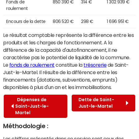
Fonds de
850 390 €
314 €
1 302 939 €
roulement
Encours de la dette
806 520 €
298 €
1 696 951 €
Le résultat comptable représente la différence entre les
produits et les charges de fonctionnement. A la
différence de la capacité d'autofinancement, il ne
caractérise pas le potentiel de liquidité de la commune.
Le
fonds de roulement
constitue la
trésorerie
de Saint-
Just-le-Martel. Il résulte de la différence entre les
financements (dotations, subventions, emprunts)
disponibles à plus d'un an et les immobilisations.
Dépenses de
Dette de Saint-
Saint-Just-le-
Just-le-Martel
Martel
Méthodologie :
Les chiffres présentés dans ce service sont ceux des