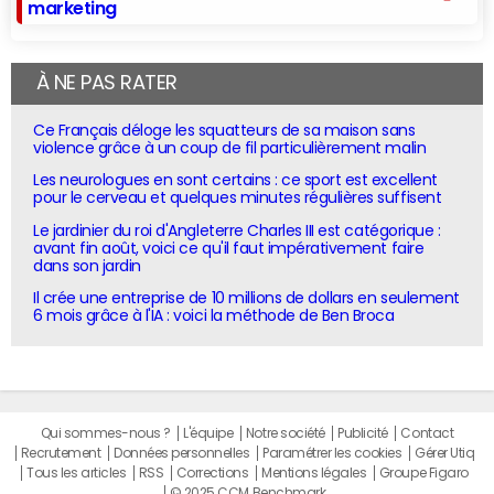
marketing
À NE PAS RATER
Ce Français déloge les squatteurs de sa maison sans
violence grâce à un coup de fil particulièrement malin
Les neurologues en sont certains : ce sport est excellent
pour le cerveau et quelques minutes régulières suffisent
Le jardinier du roi d'Angleterre Charles III est catégorique :
avant fin août, voici ce qu'il faut impérativement faire
dans son jardin
Il crée une entreprise de 10 millions de dollars en seulement
6 mois grâce à l'IA : voici la méthode de Ben Broca
Qui sommes-nous ?
L'équipe
Notre société
Publicité
Contact
Recrutement
Données personnelles
Paramétrer les cookies
Gérer Utiq
Tous les articles
RSS
Corrections
Mentions légales
Groupe Figaro
© 2025 CCM Benchmark