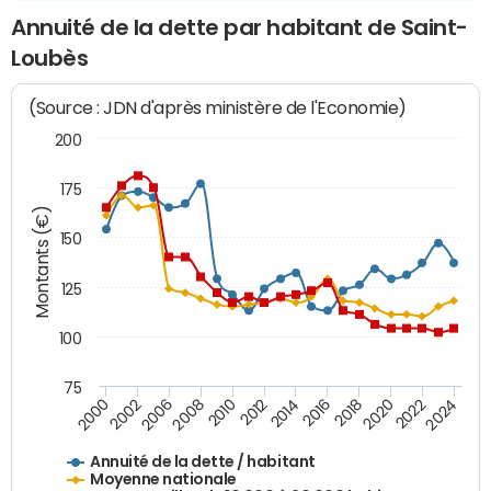
Annuité de la dette par habitant de Saint-
Loubès
(Source : JDN d'après ministère de l'Economie)
200
175
Montants (€)
150
125
100
75
2014
2008
2000
2024
2018
2012
2006
2022
2016
2010
2002
2020
Annuité de la dette / habitant
Moyenne nationale