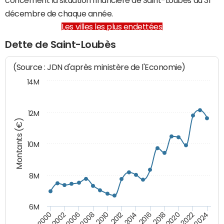
décembre de chaque année.
Les villes les plus endettées
Dette de Saint-Loubès
(Source : JDN d'après ministère de l'Economie)
14M
12M
Montants (€)
10M
8M
6M
2020
2010
2016
2006
2022
2012
2000
2018
2008
2024
2014
2002