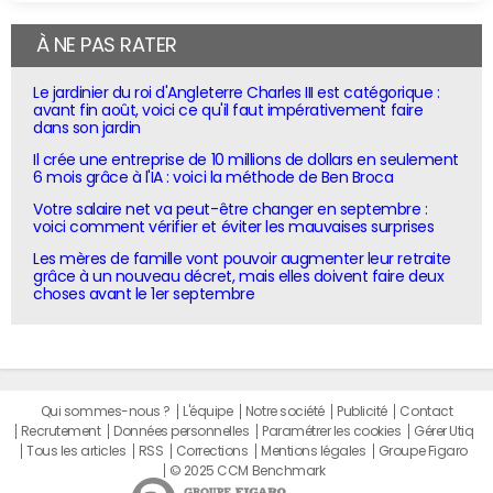
À NE PAS RATER
Le jardinier du roi d'Angleterre Charles III est catégorique :
avant fin août, voici ce qu'il faut impérativement faire
dans son jardin
Il crée une entreprise de 10 millions de dollars en seulement
6 mois grâce à l'IA : voici la méthode de Ben Broca
Votre salaire net va peut-être changer en septembre :
voici comment vérifier et éviter les mauvaises surprises
Les mères de famille vont pouvoir augmenter leur retraite
grâce à un nouveau décret, mais elles doivent faire deux
choses avant le 1er septembre
Qui sommes-nous ?
L'équipe
Notre société
Publicité
Contact
Recrutement
Données personnelles
Paramétrer les cookies
Gérer Utiq
Tous les articles
RSS
Corrections
Mentions légales
Groupe Figaro
© 2025 CCM Benchmark