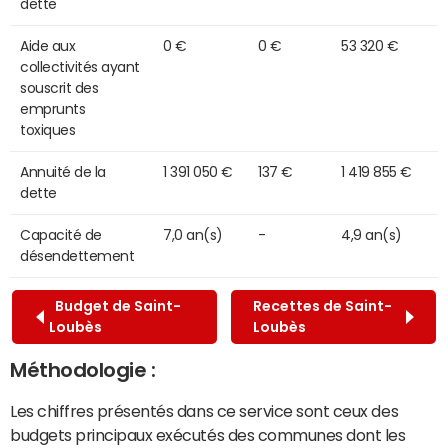
dette
Aide aux
0 €
0 €
53 320 €
collectivités ayant
souscrit des
emprunts
toxiques
Annuité de la
1 391 050 €
137 €
1 419 855 €
dette
Capacité de
7,0 an(s)
-
4,9 an(s)
désendettement
Budget de Saint-
Recettes de Saint-
Loubès
Loubès
Méthodologie :
Les chiffres présentés dans ce service sont ceux des
budgets principaux exécutés des communes dont les