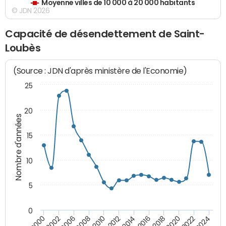
Moyenne villes de 10 000 à 20 000 habitants
© JDN 2026
Capacité de désendettement de Saint-
Loubès
(Source : JDN d'après ministère de l'Economie)
25
20
Nombre d'années
15
10
5
0
2000
2022
2016
2010
2002
2024
2018
2012
2006
2020
2014
2008