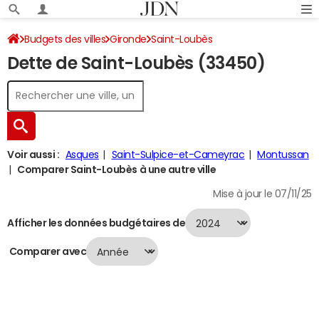
Budgets des villes
Gironde
Saint-Loubès
Dette de Saint-Loubès (33450)
Dette au 31/12/2024
Voir aussi :
Asques
Saint-Sulpice-et-Cameyrac
Montussan
Comparer Saint-Loubès à une autre ville
Mise à jour le 07/11/25
Afficher les données budgétaires de
Comparer avec