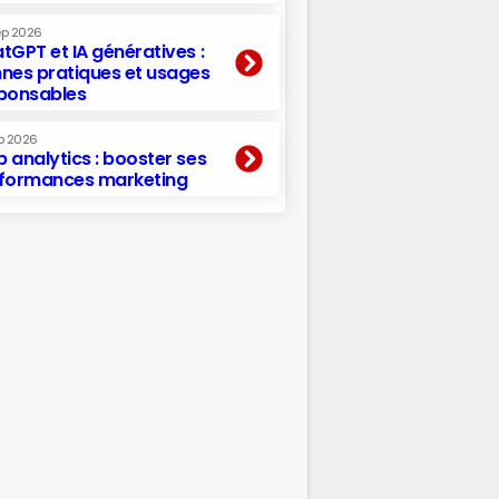
ep 2026
tGPT et IA génératives :
nes pratiques et usages
ponsables
p 2026
 analytics : booster ses
formances marketing