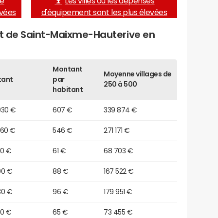
de
Les villes où les dépenses
evées
d'équipement sont les plus élevées
get de Saint-Maixme-Hauterive en
Montant
Moyenne villages de
tant
par
250 à 500
habitant
930 €
607 €
339 874 €
360 €
546 €
271 171 €
80 €
61 €
68 703 €
00 €
88 €
167 522 €
30 €
96 €
179 951 €
50 €
65 €
73 455 €