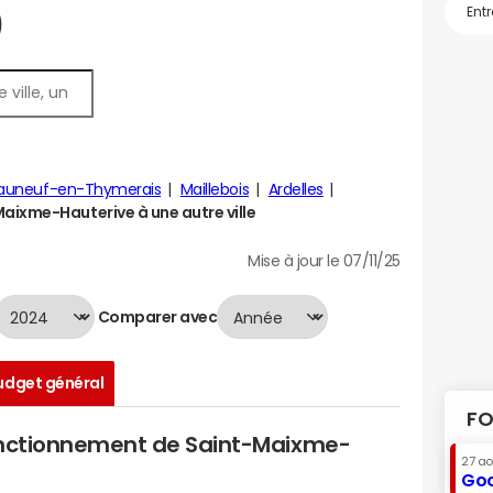
)
auneuf-en-Thymerais
Maillebois
Ardelles
ixme-Hauterive à une autre ville
Mise à jour le 07/11/25
Comparer avec
udget général
FO
onctionnement de Saint-Maixme-
27 a
Goo