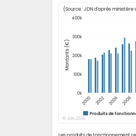
(Source : JDN d'après ministère
400k
300k
Montants (€)
200k
100k
0k
2000
2008
2006
2002
Produits de fonction
© JDN 2026
Les produits de fonctionnement r