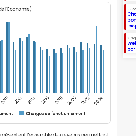
 de l'Economie)
03 s
Cha
bon
res
21 se
Web
per
2014
2024
2012
2022
2010
2020
2018
2016
nement
Charges de fonctionnement
eprésentent l'ensemble des revenus permettant