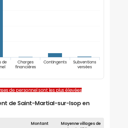
s de
Charges
Contingents
Subventions
nel
financières
versées
enses de personnel sont les plus élevées
t de Saint-Martial-sur-Isop en
Montant
Moyenne villages de