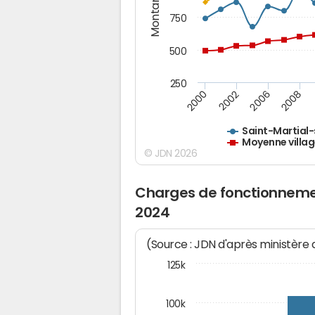
Montants (€)
750
500
250
2000
2002
2006
2008
Saint-Martial-
Moyenne villag
© JDN 2026
Charges de fonctionnemen
2024
(Source : JDN d'après ministère
125k
100k