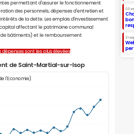
tes permettant d'assurer le fonctionnement
03 s
tion des personnels, dépenses d'entretien et
Cha
 intérêts de la dette. Les emplois d'investissement
bon
res
capital affectant le patrimoine communal
on de bâtiments) et le remboursement
21 se
Web
per
les dépenses sont les plus élevées
t de Saint-Martial-sur-Isop
 de l'Economie)