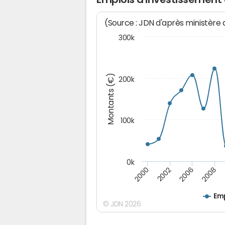
(Source : JDN d'après ministère
300k
Montants (€)
200k
100k
0k
2008
2006
2002
2000
Emp
© JDN 2026