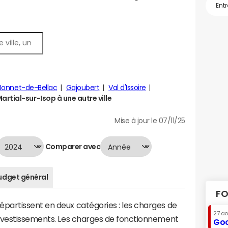
Bonnet-de-Bellac
Gajoubert
Val d'Issoire
rtial-sur-Isop à une autre ville
Mise à jour le 07/11/25
Comparer avec
udget général
FO
artissent en deux catégories : les charges de
27 a
investissements. Les charges de fonctionnement
Goo