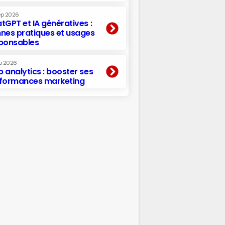
ep 2026
tGPT et IA génératives :
nes pratiques et usages
ponsables
p 2026
 analytics : booster ses
formances marketing