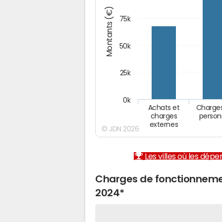
Montants (€)
75k
50k
25k
0k
Achats et
Charge
charges
person
externes
© JDN 2026
Les villes où les dép
Charges de fonctionnemen
2024*