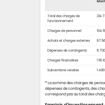
Mon
Total des charges de
214 
fonctionnement
Charges de personnel
104 1
Achats et charges externes
67 5
Dépenses de contingents
6 70
Charges financières
1 110 
Subventions versées
1 490
*
La somme des charges de personn
dépenses de contingents, des char
correspond pas au total des char
Emplois d'investissement 