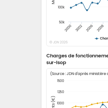
100k
50k
2008
2006
2002
2000
Char
© JDN 2026
Charges de fonctionnemen
sur-Isop
(Source : JDN d'après ministère
1500
1250
1000