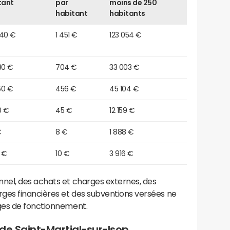
tant
par
moins de 250
habitant
habitants
740 €
1 451 €
123 054 €
80 €
704 €
33 003 €
60 €
456 €
45 104 €
0 €
45 €
12 159 €
€
8 €
1 888 €
 €
10 €
3 916 €
el, des achats et charges externes, des
ges financières et des subventions versées ne
ges de fonctionnement.
de Saint-Martial-sur-Isop