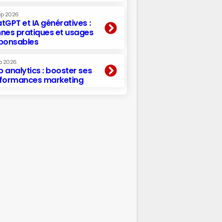
ep 2026
tGPT et IA génératives :
nes pratiques et usages
ponsables
p 2026
 analytics : booster ses
formances marketing