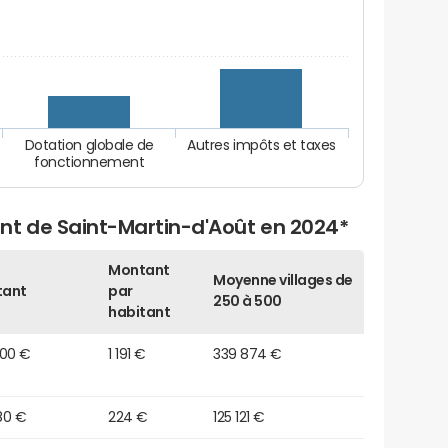
Dotation globale de
Autres impôts et taxes
fonctionnement
nt de Saint-Martin-d'Août en 2024*
Montant
Moyenne villages de
tant
par
250 à 500
habitant
000 €
1 191 €
339 874 €
80 €
224 €
125 121 €