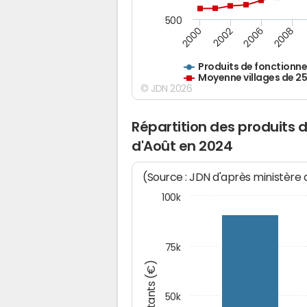
500
2000
2002
2006
2008
Produits de fonctionn
Moyenne villages de 2
© JDN 2026
Répartition des produits
d'Août en 2024
(Source : JDN d'après ministère
100k
75k
Montants (€)
50k