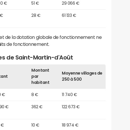
30 €
51 €
29 066 €
 €
28 €
61 133 €
et de la dotation globale de fonctionnement ne
its de fonctionnement.
es de Saint-Martin-d'Août
Montant
Moyenne villages de
tant
par
250 à 500
habitant
0 €
8 €
11 740 €
390 €
362 €
122 673 €
 €
10 €
18 974 €