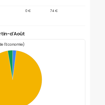
0 €
74 €
rtin-d'Août
 de l'Economie)