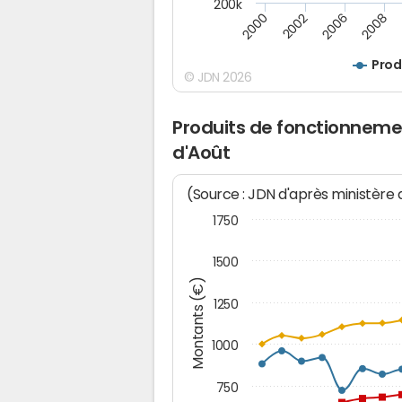
200k
2000
2008
2006
2002
Prod
© JDN 2026
Produits de fonctionneme
d'Août
(Source : JDN d'après ministère
1750
1500
Montants (€)
1250
1000
750