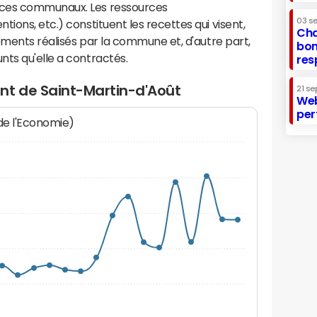
ices communaux. Les ressources
03 s
ions, etc.) constituent les recettes qui visent,
Cha
sements réalisés par la commune et, d'autre part,
bon
ts qu'elle a contractés.
res
nt de Saint-Martin-d'Août
21 se
Web
per
 de l'Economie)