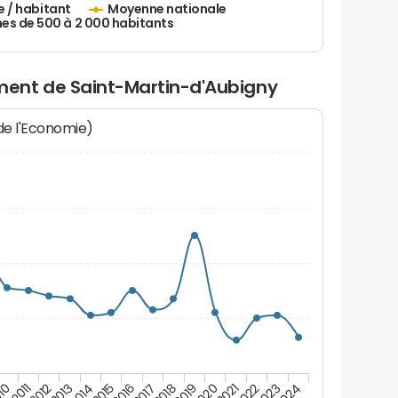
e / habitant
Moyenne nationale
 de 500 à 2 000 habitants
ent de Saint-Martin-d'Aubigny
 de l'Economie)
10
2011
2012
2013
2014
2015
2016
2017
2018
2019
2020
2021
2022
2023
2024