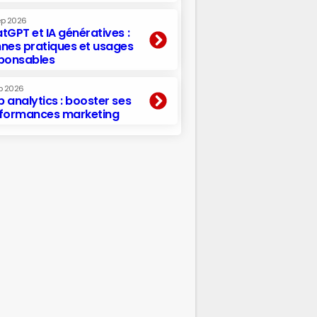
ep 2026
tGPT et IA génératives :
nes pratiques et usages
ponsables
p 2026
 analytics : booster ses
formances marketing