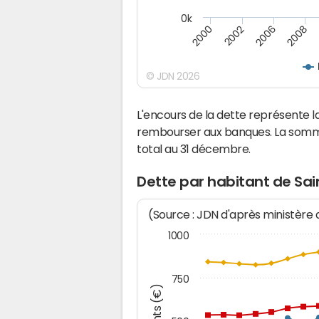
0k
2000
2008
2006
2002
© JDN 2026
L'encours de la dette représente 
rembourser aux banques. La somm
total au 31 décembre.
Dette par habitant de Sa
(Source : JDN d'après ministère
1000
750