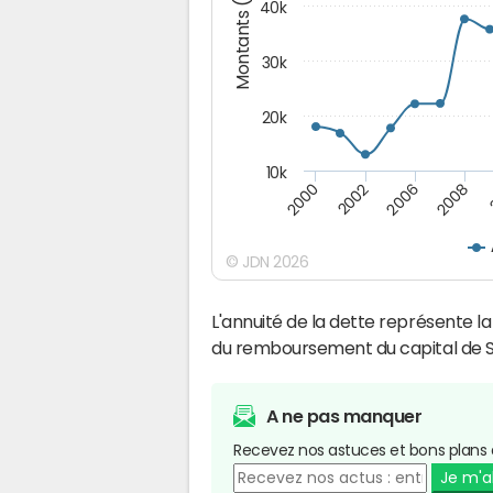
Montants (€)
40k
30k
20k
10k
2008
2006
2002
2000
© JDN 2026
L'annuité de la dette représente 
du remboursement du capital de S
A ne pas manquer
Recevez nos astuces et bons plans 
Je m'