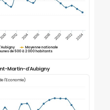
2010
2012
2014
2016
2018
2020
2022
2024
'Aubigny
Moyenne nationale
nes de 500 à 2 000 habitants
int-Martin-d'Aubigny
 de l'Economie)