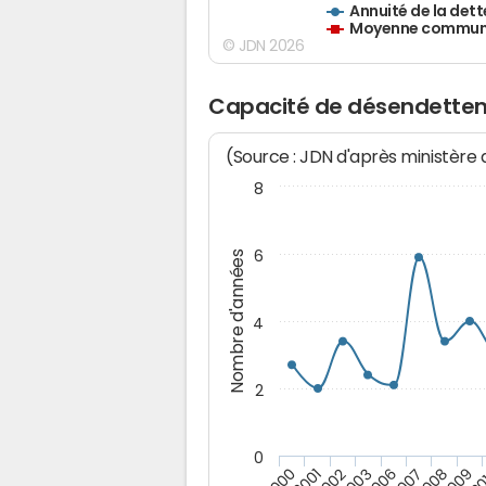
Annuité de la dett
Moyenne communes
© JDN 2026
Capacité de désendettem
(Source : JDN d'après ministère
8
6
Nombre d'années
4
2
0
2009
20
2000
2001
2002
2003
2006
2007
2008