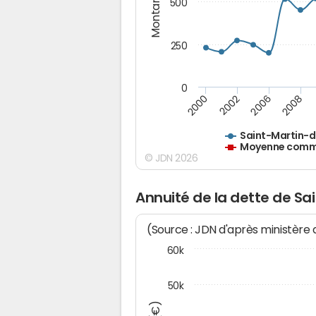
Montants (€)
500
250
0
2000
2002
2006
2008
Saint-Martin-d
Moyenne commu
© JDN 2026
Annuité de la dette de Sa
(Source : JDN d'après ministère
60k
50k