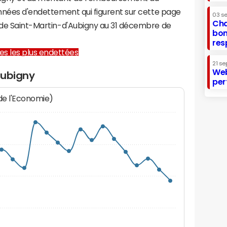
onnées d'endettement qui figurent sur cette page
03 s
Cha
e de Saint-Martin-d'Aubigny au 31 décembre de
bon
res
lles les plus endettées
21 se
Web
Aubigny
per
 de l'Economie)