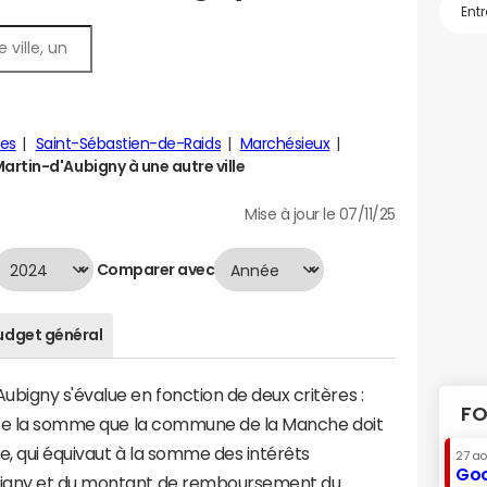
es
Saint-Sébastien-de-Raids
Marchésieux
rtin-d'Aubigny à une autre ville
Mise à jour le 07/11/25
Comparer avec
udget général
bigny s'évalue en fonction de deux critères :
FO
ente la somme que la commune de la Manche doit
te, qui équivaut à la somme des intérêts
27 a
Goo
bigny et du montant de remboursement du