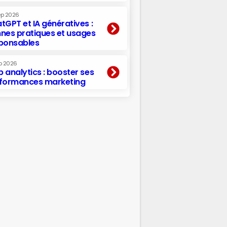
ep 2026
tGPT et IA génératives :
nes pratiques et usages
ponsables
p 2026
 analytics : booster ses
formances marketing