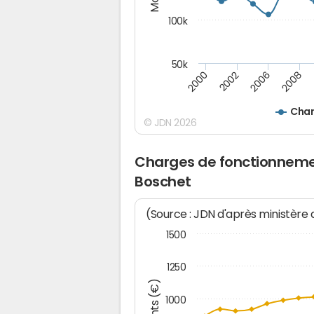
100k
50k
2008
2006
2002
2000
Char
© JDN 2026
Charges de fonctionneme
Boschet
(Source : JDN d'après ministère
1500
1250
1000