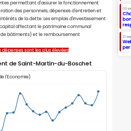
tes permettant d'assurer le fonctionnement
03 s
tion des personnels, dépenses d'entretien et
Cha
 intérêts de la dette. Les emplois d'investissement
bon
res
capital affectant le patrimoine communal
on de bâtiments) et le remboursement
21 se
Web
per
les dépenses sont les plus élevées
nt de Saint-Martin-du-Boschet
 de l'Economie)