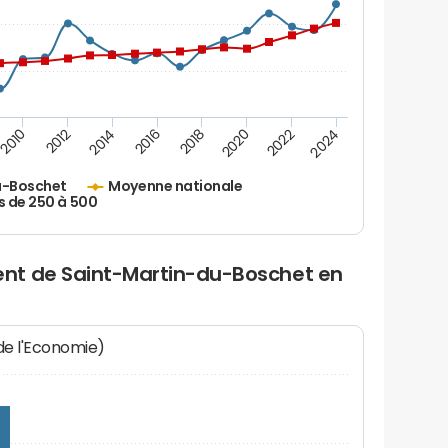
2010
2012
2014
2016
2018
2020
2022
2024
u-Boschet
Moyenne nationale
s de 250 à 500
nt de Saint-Martin-du-Boschet en
 de l'Economie)