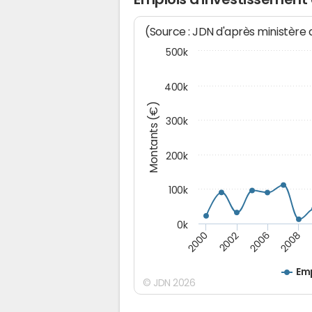
(Source : JDN d'après ministère
500k
400k
Montants (€)
300k
200k
100k
0k
2000
2008
2006
2002
Emp
© JDN 2026