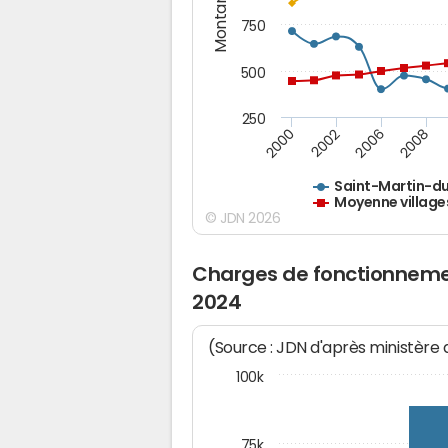
Montants (€)
750
500
250
2000
2002
2006
2008
Saint-Martin-d
Moyenne village
© JDN 2026
Charges de fonctionneme
2024
(Source : JDN d'après ministère
100k
75k