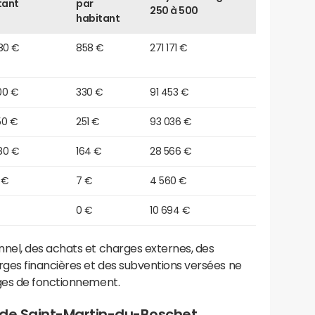
tant
par
250 à 500
habitant
80 €
858 €
271 171 €
00 €
330 €
91 453 €
50 €
251 €
93 036 €
80 €
164 €
28 566 €
 €
7 €
4 560 €
0 €
10 694 €
el, des achats et charges externes, des
ges financières et des subventions versées ne
ges de fonctionnement.
 de Saint-Martin-du-Boschet