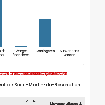
s de
Charges
Contingents
Subventions
nel
financières
versées
enses de personnel sont les plus élevées
nt de Saint-Martin-du-Boschet en
Montant
Moyenne villages de