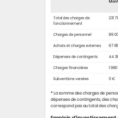
Mon
Total des charges de
231 7
fonctionnement
Charges de personnel
89 0
Achats et charges externes
67 8
Dépenses de contingents
44 3
Charges financières
1 980
Subventions versées
0 €
*
La somme des charges de personn
dépenses de contingents, des char
correspond pas au total des char
Emplois d'investissement