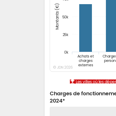
Montants (€)
50k
25k
0k
Achats et
Charge
charges
person
externes
© JDN 2026
Les villes où les dép
Charges de fonctionneme
2024*