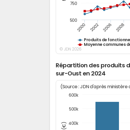
750
500
2000
2002
2006
2008
Produits de fonctionn
Moyenne communes de 
© JDN 2026
Répartition des produits
sur-Oust en 2024
(Source : JDN d'après ministère
600k
500k
400k