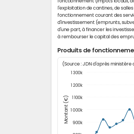
fonctionnement (impôts locaux, dot
l'exploitation de cantines, de salle
fonctionnement courant des serv
d'investissement (emprunts, subvent
d'une part, à financer les investis
à rembourser le capital des emprun
Produits de fonctionneme
(Source : JDN d'après ministère
1 300k
1 200k
Montant (€)
1 100k
1 000k
900k