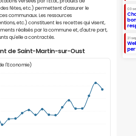
ations versées par l'Etat, produits de
s des fêtes, etc.) permettent d'assurer le
03 s
Cha
ices communaux. Les ressources
bon
ions, etc.) constituent les recettes qui visent,
res
sements réalisés par la commune et, d'autre part,
ts qu'elle a contractés.
21 se
Web
per
nt de Saint-Martin-sur-Oust
 de l'Economie)