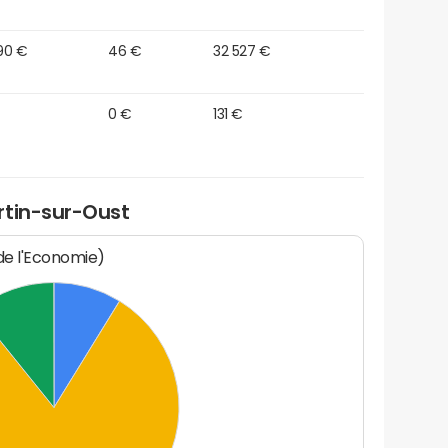
90 €
46 €
32 527 €
0 €
131 €
rtin-sur-Oust
 de l'Economie)