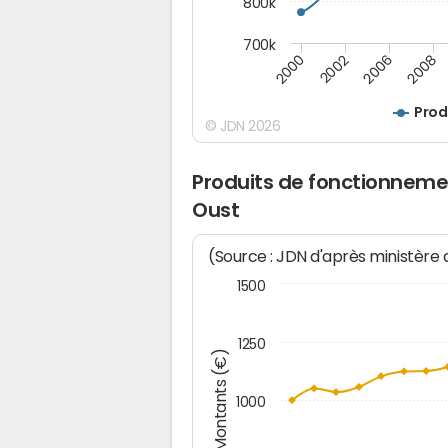
800k
700k
2008
2002
2006
2000
Prod
© JDN 2026
Produits de fonctionneme
Oust
(Source : JDN d'après ministère
1500
1250
Montants (€)
1000