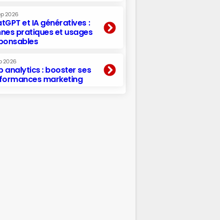
ep 2026
tGPT et IA génératives :
nes pratiques et usages
ponsables
p 2026
 analytics : booster ses
formances marketing