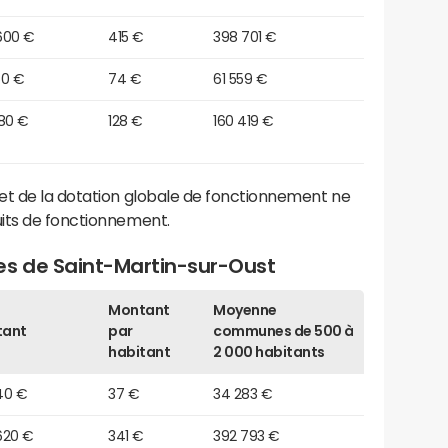
600 €
415 €
398 701 €
50 €
74 €
61 559 €
380 €
128 €
160 419 €
et de la dotation globale de fonctionnement ne
its de fonctionnement.
es de Saint-Martin-sur-Oust
Montant
Moyenne
tant
par
communes de 500 à
habitant
2 000 habitants
40 €
37 €
34 283 €
620 €
341 €
392 793 €