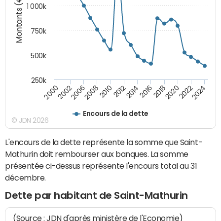
Montants (€)
1 000k
750k
500k
250k
2016
2014
2012
2010
2008
2006
2002
2000
2024
2022
2020
2018
Encours de la dette
© JDN 2026
L'encours de la dette représente la somme que Saint-
Mathurin doit rembourser aux banques. La somme
présentée ci-dessus représente l'encours total au 31
décembre.
Dette par habitant de Saint-Mathurin
(Source : JDN d'après ministère de l'Economie)