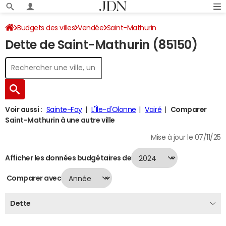
Budgets des villes
Vendée
Saint-Mathurin
Dette de Saint-Mathurin (85150)
Dette au 31/12/2024
Voir aussi :
Sainte-Foy
L'Île-d'Olonne
Vairé
Comparer
Saint-Mathurin à une autre ville
Mise à jour le 07/11/25
Afficher les données budgétaires de
Comparer avec
Dette