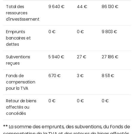
Total des
9 640 €
44 €
86 130 €
ressources
d'investissement
Emprunts
0 €
0 €
9 803 €
bancaires et
dettes
Subventions
5 940 €
27 €
27 186 €
reçues
Fonds de
670 €
3 €
8 511 €
compensation
pour la TVA
Retour de biens
0 €
0 €
0 €
affectés ou
concédés
**
La somme des emprunts, des subventions, du Fonds de
compentation de la TVA et des retours de biens affectés