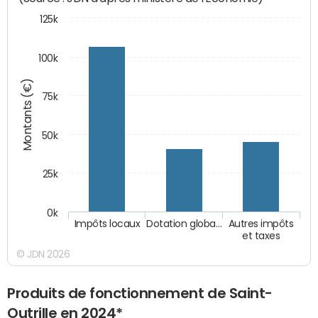
125k
100k
Montants (€)
75k
50k
25k
0k
Impôts locaux
Dotation globa…
Autres impôts
et taxes
© JDN 2026
Produits de fonctionnement de Saint-
Outrille en 2024*