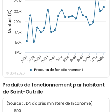
250k
Montant (€)
225k
200k
175k
150k
125k
2008
2022
2002
2018
2014
2010
2024
2006
2020
2000
2016
2012
Produits de fonctionnement
© JDN 2026
Produits de fonctionnement par habitant
de Saint-Outrille
(Source : JDN d'après ministère de l'Economie)
1500