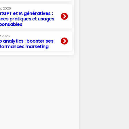
ep 2026
tGPT et IA génératives :
nes pratiques et usages
ponsables
p 2026
 analytics : booster ses
formances marketing