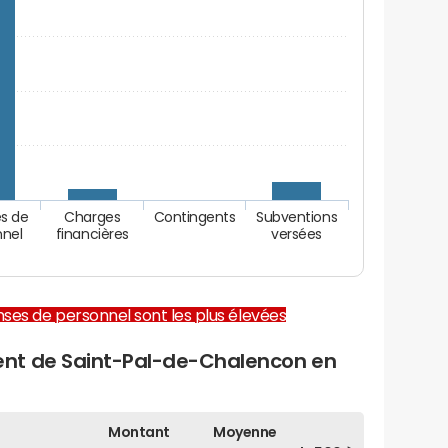
s de
Charges
Contingents
Subventions
nnel
financières
versées
enses de personnel sont les plus élevées
nt de Saint-Pal-de-Chalencon en
Montant
Moyenne