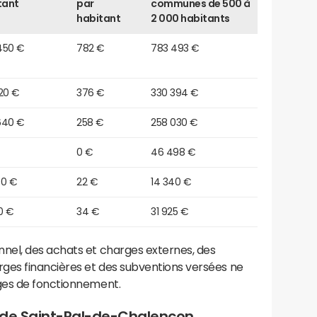
tant
par
communes de 500 à
habitant
2 000 habitants
450 €
782 €
783 493 €
20 €
376 €
330 394 €
640 €
258 €
258 030 €
0 €
46 498 €
80 €
22 €
14 340 €
0 €
34 €
31 925 €
el, des achats et charges externes, des
ges financières et des subventions versées ne
ges de fonctionnement.
 de Saint-Pal-de-Chalencon