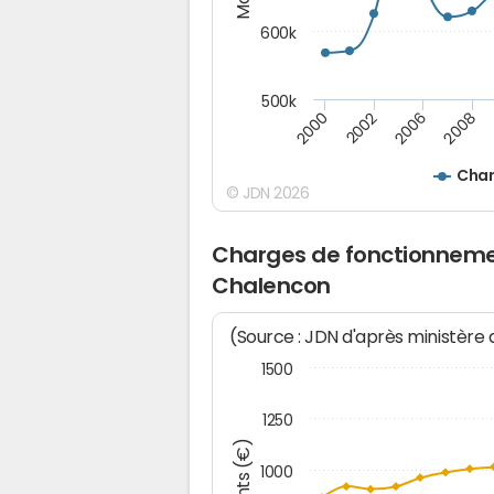
600k
500k
2006
2000
2008
2002
Char
© JDN 2026
Charges de fonctionnemen
Chalencon
(Source : JDN d'après ministère
1500
1250
1000