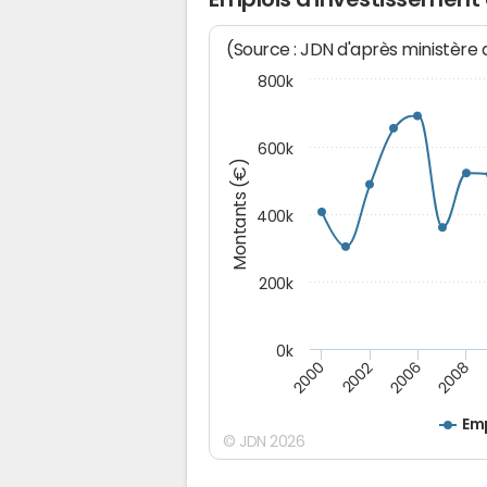
(Source : JDN d'après ministère
800k
600k
Montants (€)
400k
200k
0k
2000
2008
2006
2002
Emp
© JDN 2026