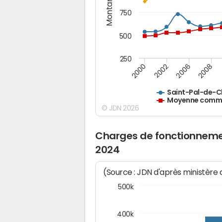
Montants (€)
750
500
250
2000
2002
2006
2008
Saint-Pal-de-
Moyenne commun
© JDN 2026
Charges de fonctionneme
2024
(Source : JDN d'après ministère
500k
400k