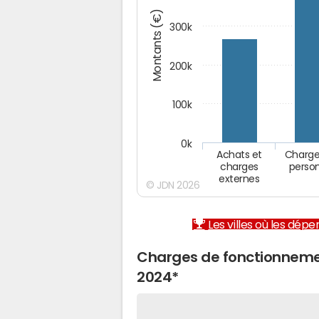
Montants (€)
300k
200k
100k
0k
Achats et
Charge
charges
perso
externes
© JDN 2026
Les villes où les dép
Charges de fonctionneme
2024*