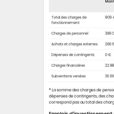
Mon
Total des charges de
809 
fonctionnement
Charges de personnel
389 1
Achats et charges externes
266 
Dépenses de contingents
0 €
Charges financières
22 8
Subventions versées
35 61
*
La somme des charges de personn
dépenses de contingents, des char
correspond pas au total des char
Emplois d'investissement