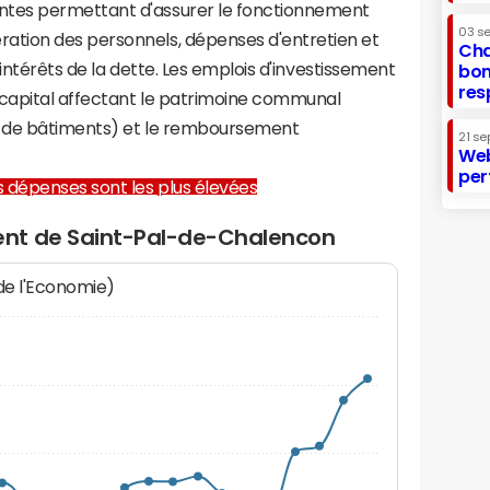
tes permettant d'assurer le fonctionnement
03 s
tion des personnels, dépenses d'entretien et
Cha
 intérêts de la dette. Les emplois d'investissement
bon
res
capital affectant le patrimoine communal
on de bâtiments) et le remboursement
21 se
Web
per
les dépenses sont les plus élevées
nt de Saint-Pal-de-Chalencon
 de l'Economie)