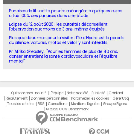
Punaises de lit : cette poudre ménagère à quelques euros
a tué 100% des punaises dans une étude
Eclipse du 12 août 2026 : les autorités déconseillent
l'observation aux moins de 3 ans, même équipés
Plus que deux mois pour la visiter : l'île d'Hydra est le paradis
du silence, voitures, motos et vélos y sont interdits
Pr. Alinka Greasley : "Pour les femmes de plus de 40 ans,
danser entretient la santé cardiovasculaire et l'équilibre
mental"
Qui sommes-nous ?
L'équipe
Notre société
Publicité
Contact
Recrutement
Données personnelles
Paramétrer les cookies
Gérer Utiq
Tous les articles
RSS
Corrections
Mentions légales
Groupe Figaro
© 2025 CCM Benchmark