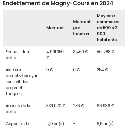
Endettement de Magny-Cours en 2024
Moyenne
Montant
communes
Montant
par
de 500 à 2
habitant
000
habitants
Encours de la
4 991 350
3 469 €
561 288 €
dette
€
Aide aux
0 €
0 €
254 €
collectivités ayant
souscrit des
emprunts
toxiques
Annuité de la
339 070 €
236 €
86 989 €
dette
Capacité de
12,0 an(s)
-
8,6 an(s)