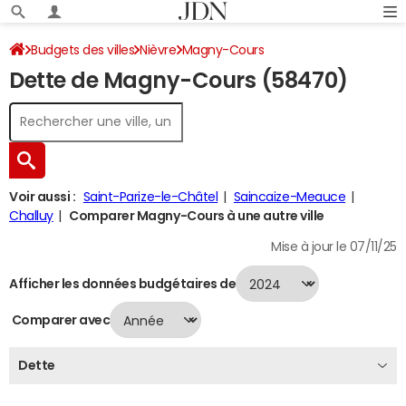
Budgets des villes
Nièvre
Magny-Cours
Dette de Magny-Cours (58470)
Dette au 31/12/2024
Voir aussi :
Saint-Parize-le-Châtel
Saincaize-Meauce
Challuy
Comparer Magny-Cours à une autre ville
Mise à jour le 07/11/25
Afficher les données budgétaires de
Comparer avec
Dette