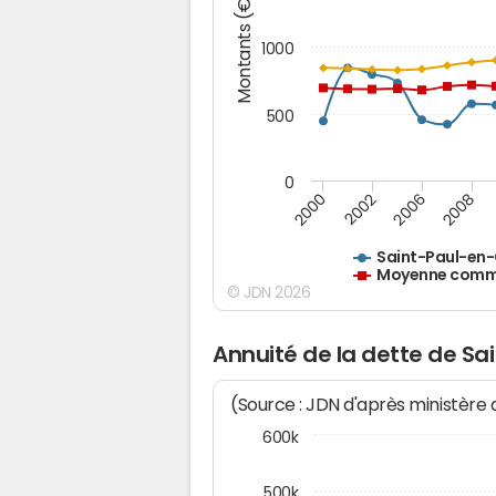
Montants (€)
1000
500
0
2000
2002
2006
2008
Saint-Paul-en-
Moyenne commu
© JDN 2026
Annuité de la dette de S
(Source : JDN d'après ministère
600k
500k