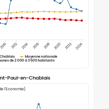
2010
2012
2014
2016
2018
2020
2022
2024
Chablais
Moyenne nationale
nes de 2 000 à 3 500 habitants
aint-Paul-en-Chablais
 de l'Economie)