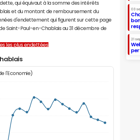
a dette, qui équivaut à la somme des intérêts
03 s
blais et du montant de remboursement du
Cha
onnées d'endettement qui figurent sur cette page
bon
res
e de Saint-Paul-en-Chablais au 31 décembre de
21 se
Web
lles les plus endettées
per
hablais
 de l'Economie)