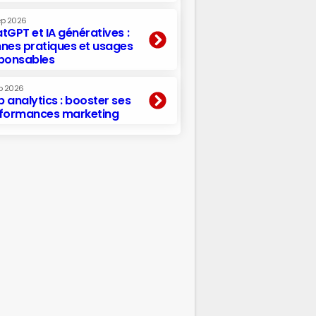
ep 2026
tGPT et IA génératives :
nes pratiques et usages
ponsables
p 2026
 analytics : booster ses
formances marketing