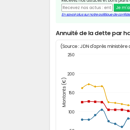
Recevez nos astuces et bons plans 
Je m'
En savoir plus sur notre politique de confiden
Annuité de la dette par h
(Source : JDN d'après ministère
250
200
Montants (€)
150
100