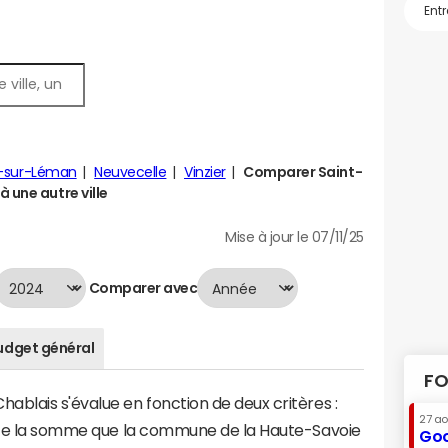
y-sur-Léman
Neuvecelle
Vinzier
Comparer Saint-
 une autre ville
Mise à jour le 07/11/25
Comparer avec
udget général
FO
blais s'évalue en fonction de deux critères :
27 a
ente la somme que la commune de la Haute-Savoie
Goo