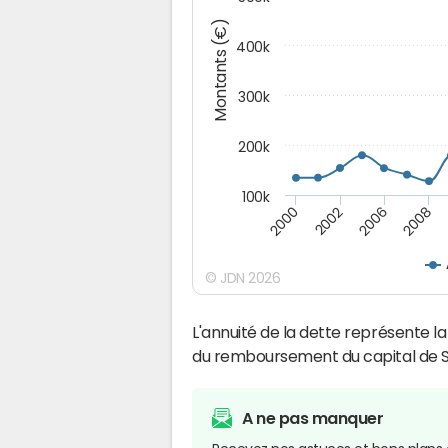
Montants (€)
400k
300k
200k
100k
2000
2008
2006
2002
© JDN 2026
L'annuité de la dette représente 
du remboursement du capital de S
A ne pas manquer