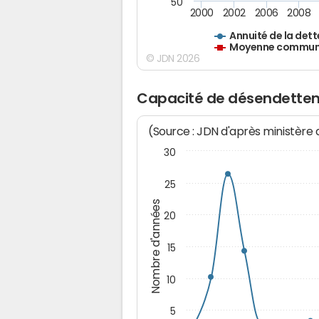
50
2000
2002
2006
2008
Annuité de la dett
Moyenne communes
© JDN 2026
Capacité de désendettem
(Source : JDN d'après ministère
30
25
Nombre d'années
20
15
10
5