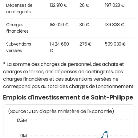
Dépenses de
132 910 €
26 €
197 028 €
contingents
Charges
153 020 €
30 €
139 838 €
financières
Subventions
1 424 680
276 €
509 030 €
versées
€
*
La somme des charges de personnel, des achats et
charges externes, des dépenses de contingents, des
charges financières et des subventions versées ne
correspond pas au total des charges de fonctionnement.
Emplois d'investissement de Saint-Philippe
(Source : JDN d'après ministère de l'Economie)
12,5M
10M