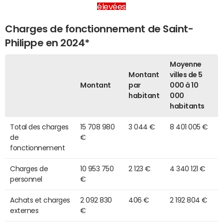
élevées
Charges de fonctionnement de Saint-
Philippe en 2024*
Moyenne
Montant
villes de 5
Montant
par
000 à 10
habitant
000
habitants
Total des charges
15 708 980
3 044 €
8 401 005 €
de
€
fonctionnement
Charges de
10 953 750
2 123 €
4 340 121 €
personnel
€
Achats et charges
2 092 830
406 €
2 192 804 €
externes
€