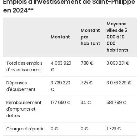
Emplois d'investissement de Saint-Philippe
en 2024**
Moyenne
Montant
villes de 5
Montant
par
000 à 10
habitant
000
habitants
Total des emplois
4 063 920
788 €
3 893 231 €
d'investissement
€
Dépenses
3 739 220
725 €
3 076 329 €
d'équipement
€
Remboursement
177 650 €
34 €
581 799 €
d'emprunts et
dettes
Charges à répartir
0 €
0 €
1 723 €