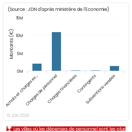
(Source : JDN d'après ministère de l'Economie)
15M
Montants (€)
10M
5M
0M
Charges financières
Contingents
Subventions versées
Achats et charges ex…
Charges de personnel
© JDN 2026
Les villes où les dépenses de personnel sont les plus