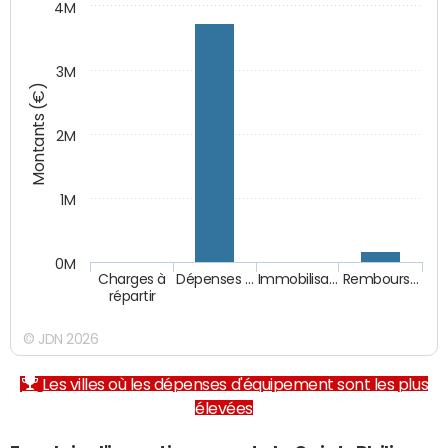
4M
3M
Montants (€)
2M
1M
0M
Charges à
Dépenses …
Immobilisa…
Rembours…
répartir
© JDN 2026
Les villes où les dépenses d'équipement sont les plus
élevées