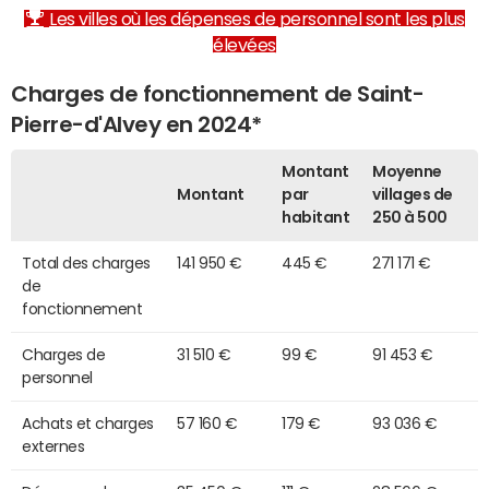
Les villes où les dépenses de personnel sont les plus
élevées
Charges de fonctionnement de Saint-
Pierre-d'Alvey en 2024*
Montant
Moyenne
Montant
par
villages de
habitant
250 à 500
Total des charges
141 950 €
445 €
271 171 €
de
fonctionnement
Charges de
31 510 €
99 €
91 453 €
personnel
Achats et charges
57 160 €
179 €
93 036 €
externes