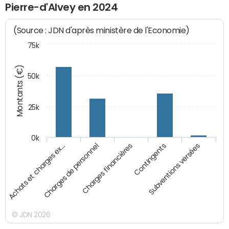
Pierre-d'Alvey en 2024
(Source : JDN d'après ministère de l'Economie)
75k
Montants (€)
50k
25k
0k
Achats et charges ex…
Charges de personnel
Charges financières
Contingents
Subventions versées
© JDN 2026