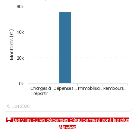
60k
Montants (€)
40k
20k
0k
Charges à
Dépenses …
Immobilisa…
Rembours…
répartir
© JDN 2026
Les villes où les dépenses d'équipement sont les plus
élevées