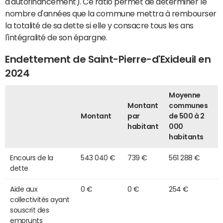
d'autofinancement). Ce ratio permet de déterminer le
nombre d'années que la commune mettra à rembourser
la totalité de sa dette si elle y consacre tous les ans
l'intégralité de son épargne.
Endettement de Saint-Pierre-d'Exideuil en
2024
Moyenne
Montant
communes
Montant
par
de 500 à 2
habitant
000
habitants
Encours de la
543 040 €
739 €
561 288 €
dette
Aide aux
0 €
0 €
254 €
collectivités ayant
souscrit des
emprunts