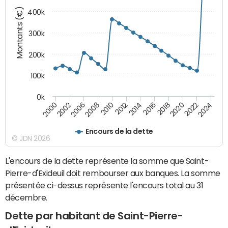
Montants (€)
400k
300k
200k
100k
0k
2000
2022
2016
2010
2002
2024
2018
2012
2006
2020
2014
2008
Encours de la dette
© JDN 2026
L'encours de la dette représente la somme que Saint-
Pierre-d'Exideuil doit rembourser aux banques. La somme
présentée ci-dessus représente l'encours total au 31
décembre.
Dette par habitant de Saint-Pierre-