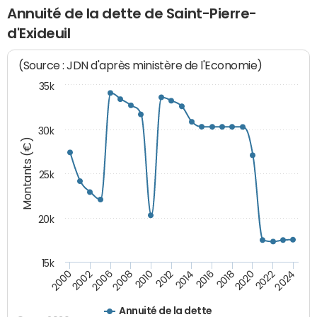
Annuité de la dette de Saint-Pierre-
d'Exideuil
(Source : JDN d'après ministère de l'Economie)
35k
30k
Montants (€)
25k
20k
15k
2020
2024
2000
2006
2010
2014
2018
2022
2002
2008
2012
2016
Annuité de la dette