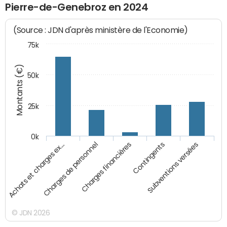
Pierre-de-Genebroz en 2024
(Source : JDN d'après ministère de l'Economie)
75k
Montants (€)
50k
25k
0k
Achats et charges ex…
Charges de personnel
Charges financières
Contingents
Subventions versées
© JDN 2026