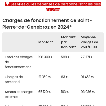
Les villes où les dépenses de personnel sont les plus
élevées
Charges de fonctionnement de Saint-
Pierre-de-Genebroz en 2024*
Montant
Moyenne
Montant
par
villages de
habitant
250 à 500
Total des charges
198 300 €
588 €
271 171 €
de
fonctionnement
Charges de
21 350 €
63 €
91 453 €
personnel
Achats et charges
65 120 €
193 €
93 036 €
externes