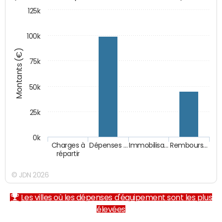
125k
100k
Montants (€)
75k
50k
25k
0k
Charges à
Dépenses …
Immobilisa…
Rembours…
répartir
© JDN 2026
Les villes où les dépenses d'équipement sont les plus
élevées