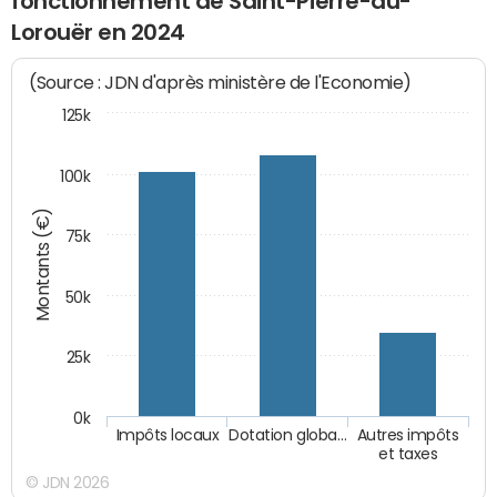
fonctionnement de Saint-Pierre-du-
Lorouër en 2024
(Source : JDN d'après ministère de l'Economie)
125k
100k
Montants (€)
75k
50k
25k
0k
Impôts locaux
Dotation globa…
Autres impôts
et taxes
© JDN 2026