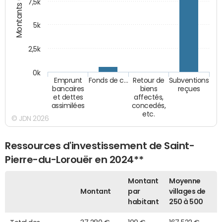
Montants (€)
7,5k
5k
2,5k
0k
Emprunt
Fonds de c…
Retour de
Subventions
bancaires
biens
reçues
et dettes
affectés,
assimilées
concedés,
etc.
© JDN 2026
Ressources d'investissement de Saint-
Pierre-du-Lorouër en 2024**
Montant
Moyenne
Montant
par
villages de
habitant
250 à 500