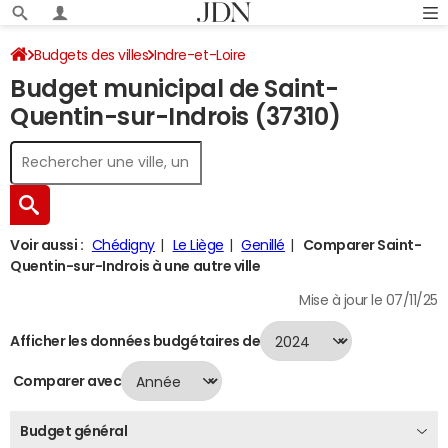
Budgets des villes
Indre-et-Loire
Budget municipal de Saint-
Saint-Quentin-sur-Indrois
Budget 2024
Quentin-sur-Indrois (37310)
Voir aussi :
Chédigny
Le Liège
Genillé
Comparer Saint-
Quentin-sur-Indrois à une autre ville
Mise à jour le 07/11/25
Afficher les données budgétaires de
Comparer avec
Budget général