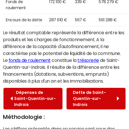
Fonds de
172 100 €
339 €
578 279 €
roulement
Encours de la dette
287 610 €
567 €
561 288 €
Le résultat comptable représente la différence entre les
produits et les charges de fonctionnement. A la
différence de la capacité d'autofinancement, il ne
caractérise pas le potentiel de liquidité de la commune.
Le
fonds de roulement
constitue la
trésorerie
de Saint-
Quentin-sur-Indrois. Il résulte de la différence entre les
financements (dotations, subventions, emprunts)
disponibles à plus d'un an et les immobilisations.
Dépenses de
Dette de Saint-
Saint-Quentin-sur-
Quentin-sur-
Indrois
Indrois
Méthodologie :
Les chiffres présentés dans ce service sont ceux des