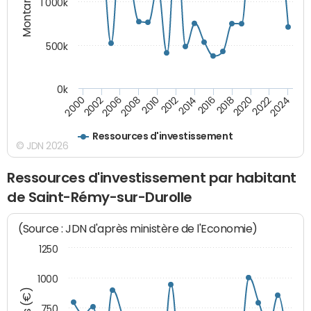
Montants (€)
1 000k
500k
0k
2014
2008
2000
2024
2018
2012
2006
2022
2016
2010
2002
2020
Ressources d'investissement
© JDN 2026
Ressources d'investissement par habitant
de Saint-Rémy-sur-Durolle
(Source : JDN d'après ministère de l'Economie)
1250
1000
750