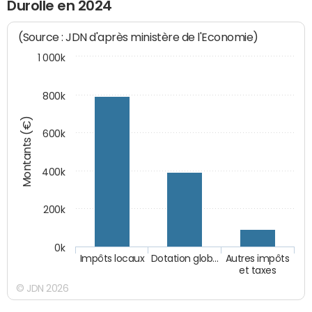
Durolle en 2024
(Source : JDN d'après ministère de l'Economie)
1 000k
800k
Montants (€)
600k
400k
200k
0k
Impôts locaux
Dotation glob…
Autres impôts
et taxes
© JDN 2026