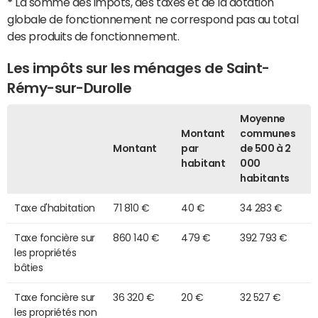
*
La somme des impôts, des taxes et de la dotation
globale de fonctionnement ne correspond pas au total
des produits de fonctionnement.
Les impôts sur les ménages de Saint-
Rémy-sur-Durolle
Moyenne
Montant
communes
Montant
par
de 500 à 2
habitant
000
habitants
Taxe d'habitation
71 810 €
40 €
34 283 €
Taxe foncière sur
860 140 €
479 €
392 793 €
les propriétés
bâties
Taxe foncière sur
36 320 €
20 €
32 527 €
les propriétés non