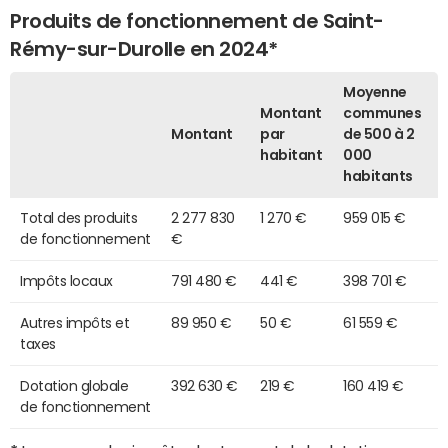
Produits de fonctionnement de Saint-
Rémy-sur-Durolle en 2024*
Moyenne
Montant
communes
Montant
par
de 500 à 2
habitant
000
habitants
Total des produits
2 277 830
1 270 €
959 015 €
de fonctionnement
€
Impôts locaux
791 480 €
441 €
398 701 €
Autres impôts et
89 950 €
50 €
61 559 €
taxes
Dotation globale
392 630 €
219 €
160 419 €
de fonctionnement