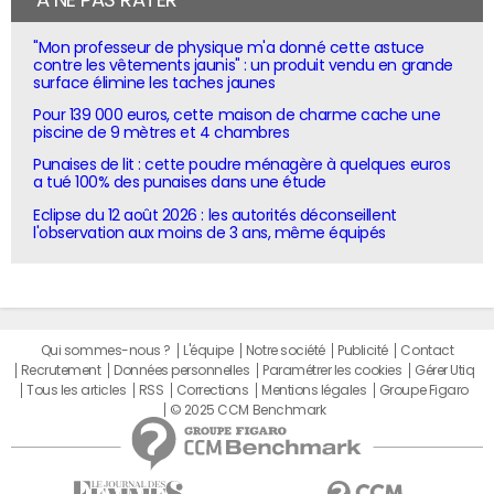
À NE PAS RATER
"Mon professeur de physique m'a donné cette astuce
contre les vêtements jaunis" : un produit vendu en grande
surface élimine les taches jaunes
Pour 139 000 euros, cette maison de charme cache une
piscine de 9 mètres et 4 chambres
Punaises de lit : cette poudre ménagère à quelques euros
a tué 100% des punaises dans une étude
Eclipse du 12 août 2026 : les autorités déconseillent
l'observation aux moins de 3 ans, même équipés
Qui sommes-nous ?
L'équipe
Notre société
Publicité
Contact
Recrutement
Données personnelles
Paramétrer les cookies
Gérer Utiq
Tous les articles
RSS
Corrections
Mentions légales
Groupe Figaro
© 2025 CCM Benchmark