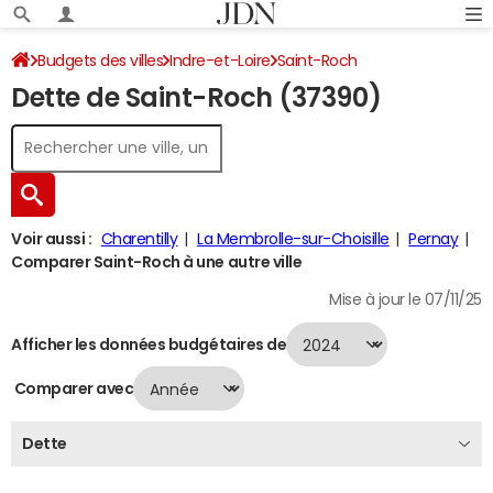
Budgets des villes
Indre-et-Loire
Saint-Roch
Dette de Saint-Roch (37390)
Dette au 31/12/2024
Voir aussi :
Charentilly
La Membrolle-sur-Choisille
Pernay
Comparer Saint-Roch à une autre ville
Mise à jour le 07/11/25
Afficher les données budgétaires de
Comparer avec
Dette