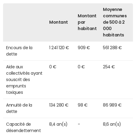
Moyenne
Montant
communes
Montant
par
de 500 à 2
habitant
000
habitants
Encours de la
1 241 120 €
909 €
561 288 €
dette
Aide aux
0 €
0 €
254 €
collectivités ayant
souscrit des
emprunts
toxiques
Annuité de la
134 280 €
98 €
86 989 €
dette
Capacité de
8,4 an(s)
-
8,6 an(s)
désendettement