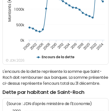
Montants (€)
1 000k
500k
0k
2014
2008
2000
2024
2018
2012
2006
2022
2016
2010
2002
2020
Encours de la dette
© JDN 2026
L'encours de la dette représente la somme que Saint-
Roch doit rembourser aux banques. La somme présentée
ci-dessus représente l'encours total au 31 décembre.
Dette par habitant de Saint-Roch
(Source : JDN d'après ministère de l'Economie)
2000